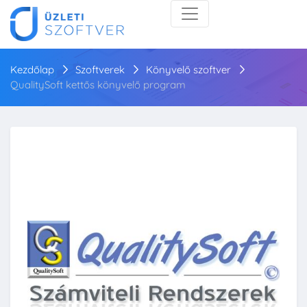
Kezdőlap
Szoftverek
Könyvelő szoftver
QualitySoft kettős könyvelő program