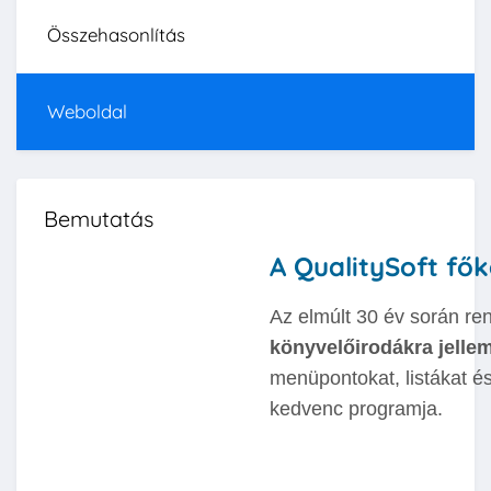
Összehasonlítás
Weboldal
Bemutatás
A QualitySoft fő
Az elmúlt 30 év során ren
könyvelőirodákra jelle
menüpontokat, listákat é
kedvenc programja.