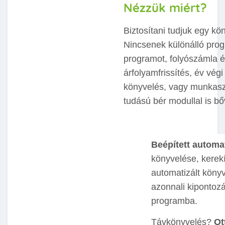
Nézzük miért?
Biztosítani tudjuk egy k
Nincsenek különálló pro
programot, folyószámla é
árfolyamfrissítés, év vég
könyvelés, vagy munkaszá
tudású bér modullal is b
Beépített automa
könyvelése, kerekí
automatizált köny
azonnali kipontoz
programba.
Távkönyvelés?
Ot