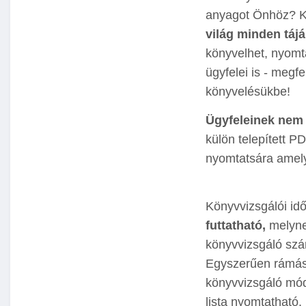
anyagot Önhöz? K
világ minden tájá
könyvelhet, nyomta
ügyfelei is - megfe
könyvelésükbe!
Ügyfeleinek nem k
külön telepített 
nyomtatsára amely
Könyvvizsgálói id
futtatható,
melyne
könyvvizsgáló szá
Egyszerűen rámáso
könyvvizsgáló mód
lista nyomtatható.