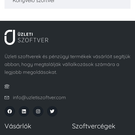
Könyvelő szoftver
Üzleti szoftverek és pénzügyi termékek vásárlóit segítjük
abban, hogy megtalálják vállalkozások számára a
legjobb megoldásokat.
info@uzletiszoftver.com
Vásárlók
Szoftvercégek