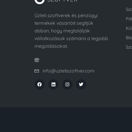
Sz
Üzleti szoftverek és pénzügyi
Pá
termékek vásárlóit segítjük
Kü
abban, hogy megtalálják
Bl
vállalkozások számára a legjobb
megoldásokat.
Szo
info@uzletiszoftver.com