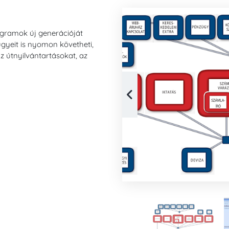
ogramok új generációját
ügyeit is nyomon követheti,
az útnyilvántartásokat, az