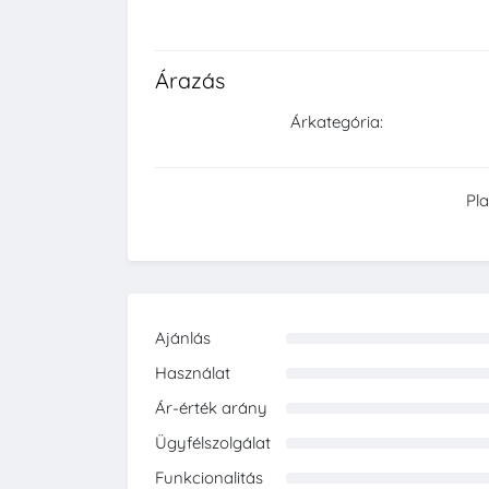
Árazás
Árkategória:
Pl
Ajánlás
0%
Használat
0%
Ár-érték arány
0%
Ügyfélszolgálat
0%
Funkcionalitás
0%