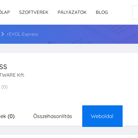
ŐLAP
SZOFTVEREK
PÁLYÁZATOK
BLOG
rEVOL Express
ss
WARE Kft.
(0)
yek
(0)
Összehasonlítás
Weboldal