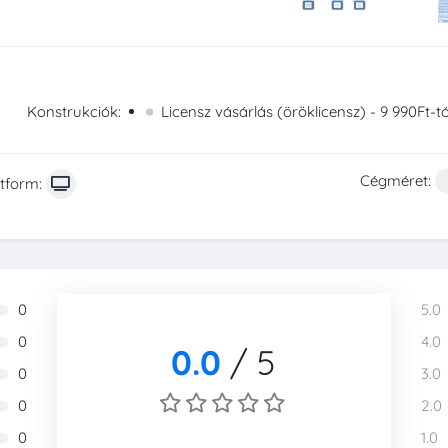
Konstrukciók:
Licensz vásárlás (öröklicensz) - 9 990Ft-tó
Cégméret:
atform:
0
5.0
0
4.0
0.0
/
5
0
3.0
0
2.0
0
1.0