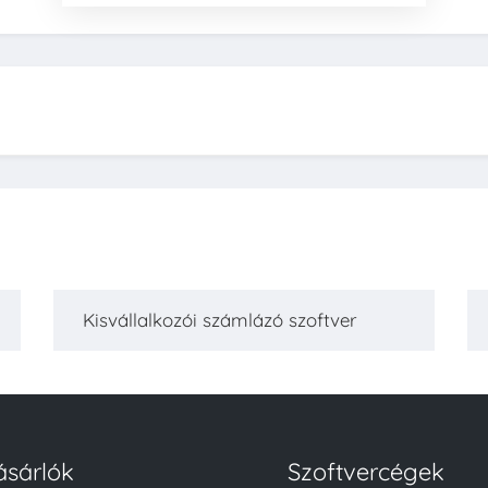
Kisvállalkozói számlázó szoftver
ásárlók
Szoftvercégek