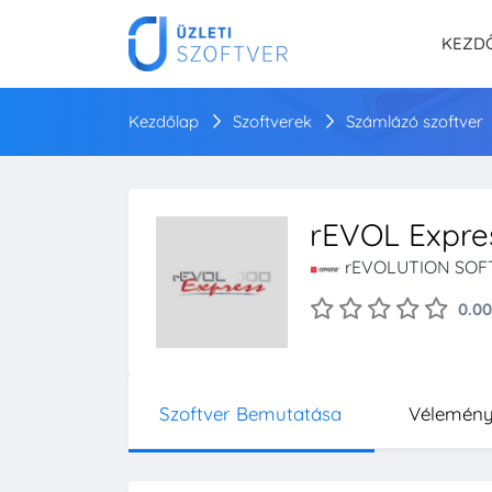
KEZD
Kezdőlap
Szoftverek
Számlázó szoftver
rEVOL Expre
rEVOLUTION SOFT
0.00
Szoftver Bemutatása
Vélemén