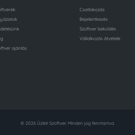
oftverek
Csatlakozás
lyázatok
Bejelentkezés
ldetésünk
Szoftver beküldés
og
Vállalkozás átvétele
ftver ajánlás
© 2026 Üzleti Szoftver. Minden jog fenntartva.