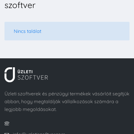
szoftver
Nincs találat
Üzleti szoftverek és pénzügyi termékek vásárlóit segítjük
abban, hogy megtalálják vállalkozások számára a
legjobb megoldásokat.