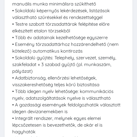
manuális munka minimálisra szűkíthető
• Sokoldalú képernyős lekérdezések, listázások
választható szűrésekkel és rendezettséggel
• Testre szabott törzsadattárak felépítése előre
elkészített etalon törzsekből
• Több év adatainak kezelhetősége egyszerre
• Esemény törzsadattárhoz hozzárendelhető (nem
kötelező) automatikus kontírozás
• Sokoldalú gyűjtés: Telephely, szervezet, személy,
szakfeladat + 3 szabad gyűjtő (pl. munkaszám,
pályázat)
• Adatbiztonság, ellenőrzési lehetőségek,
visszakereshetőség teljes körű biztosítása
• Több idegen nyelv lehetősége: kommunikációs
nyelv, adatszolgáltatások nyelve is választható
• A gazdasági események feldolgozhatók választott
idegen devizanemekben is
• Integrált rendszer, melynek egyes elemei
lépcsőzetesen is bevezethetők, de akár el is
hagyhatók