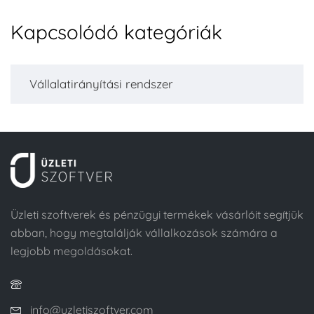
Kapcsolódó kategóriák
Vállalatirányítási rendszer
Üzleti szoftverek és pénzügyi termékek vásárlóit segítjük
abban, hogy megtalálják vállalkozások számára a
legjobb megoldásokat.
info@uzletiszoftver.com