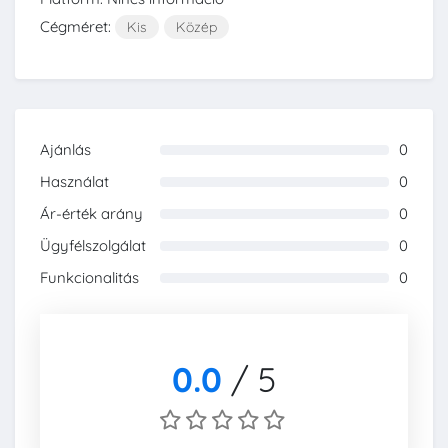
Cégméret:
Kis
Közép
Ajánlás
0
0%
Használat
0
0%
Ár-érték arány
0
0%
Ügyfélszolgálat
0
0%
Funkcionalitás
0
0%
0.0
/
5