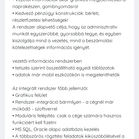
naprakészen, gombnyomásra!
• Kedvező pénzügyi konstrukciók: bérleti,
részletfizetési lehetőségek!
A rendszer alapvető célja, hogy az adminisztratív
munkát egyszerűbbé, gyorsabbá tegye, és egyben
kiszolgálja mind a vezetés, mind a beszámolási
kötelezettségek információs igényét.
vezetői információs rendszerben
• tetszés szerint összeállítható egyedi táblázatok
• adatok már mobil eszközökön is megjeleníthetők
Az integrált rendszer főbb jellemzői:
• Grafikus felület
• Rendszer-integráció bármilyen - a cégnél már
működő - szoftverrel
• Moduláris felépítés: csak a cége számára hasznos
funkcióért kell fizetni
• MS SQL, Oracle alapú adatbázis kezelés
• A többszörös rögzítési feladatok kiküszöbölésével a