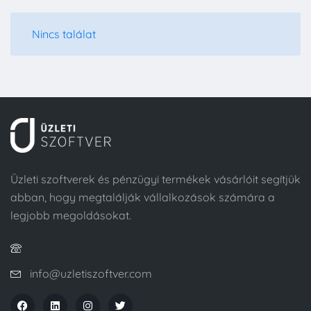
Nincs találat
Üzleti szoftverek és pénzügyi termékek vásárlóit segítjük
abban, hogy megtalálják vállalkozások számára a
legjobb megoldásokat.
info@uzletiszoftver.com