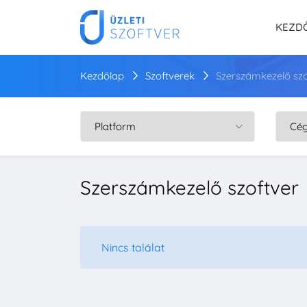
KEZD
Kezdőlap
Szoftverek
Szerszámkezelő szo
Szerszámkezelő szoftver
Nincs találat