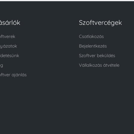
ásárlók
Szoftvercégek
oftverek
Csatlakozás
lyázatok
Bejelentkezés
ldetésünk
Szoftver beküldés
og
Vállalkozás átvétele
ftver ajánlás