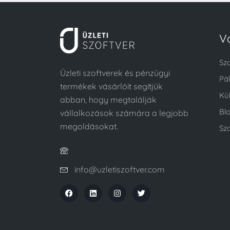
V
Sz
Üzleti szoftverek és pénzügyi
Pá
termékek vásárlóit segítjük
Kü
abban, hogy megtalálják
Bl
vállalkozások számára a legjobb
megoldásokat.
Szo
info@uzletiszoftver.com