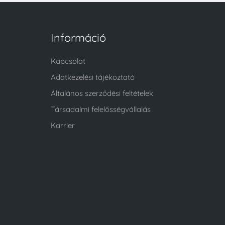
Információ
Kapcsolat
Adatkezelési tájékoztató
Általános szerződési feltételek
Társadalmi felelősségvállalás
Karrier