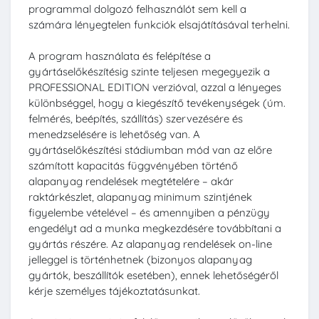
programmal dolgozó felhasználót sem kell a
számára lényegtelen funkciók elsajátításával terhelni.
A program használata és felépítése a
gyártáselőkészítésig szinte teljesen megegyezik a
PROFESSIONAL EDITION verzióval, azzal a lényeges
különbséggel, hogy a kiegészítő tevékenységek (úm.
felmérés, beépítés, szállítás) szervezésére és
menedzselésére is lehetőség van. A
gyártáselőkészítési stádiumban mód van az előre
számított kapacitás függvényében történő
alapanyag rendelések megtételére – akár
raktárkészlet, alapanyag minimum szintjének
figyelembe vételével – és amennyiben a pénzügy
engedélyt ad a munka megkezdésére továbbítani a
gyártás részére. Az alapanyag rendelések on-line
jelleggel is történhetnek (bizonyos alapanyag
gyártók, beszállítók esetében), ennek lehetőségéről
kérje személyes tájékoztatásunkat.