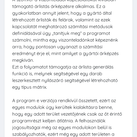
támogató árlistás árképzésre alkalmas. Ez a
gyakorlatban annyit jelent, hogy a gyártó által
létrehozott árlisták és felárak, valamint az ezek
kapcsolatát meghatározó számítási metódusok
definiálásával úgy „tanítjuk meg” a programot
számolni, mintha egy viszonteladónkat képeznénk
arra, hogy pontosan ugyanazt a számítási
eredményt érje el, mint amilyet a gyártói árképzés
megkíván.
Ezt a folyamatot támogatja az árlista generálás
funkció is, melynek segítségével egy darab
leszerkesztett nyílászáró segítségével létrehozható
egy típus mátrix.
A program e verziója rendkívül összetett, ezért az
egyes modulok úgy kerültek kialakításra benne,
hogy egy adott terület vezetőjének csak az őt érintő
programrészt kelljen átlátnia. A felhasználók
jogosultságai még az egyes modulokon belül is
szabályozhatók, ezért még egy adott területen a