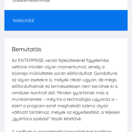
Weboldal
Bemutatás
Az ENTERPRISE verzió fejlesztésénél figyelembe
vettünk minden olyan momentumot, amely a
köznapi működtetés során előfordulhat. Gondoltunk
az olyan esetekre is, melyek ritkán ugyan, de mégis
előfordulhatnak és természetesen nem kerülnek ki a
rendszer-kontroll alól. Minden gyártónak más a
munkamenete – még ha a technológia ugyanaz is –
ezért a program ezret meghaladó számú olyan
változót tartalmaz, melyek az egyediesítést, a teljesen
„gyártóra szabást” teszik lehetővé.
A szoftver a viszonteladói kapcsolatokat kiválóan