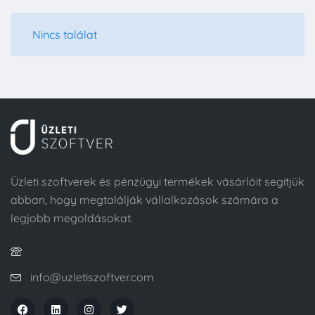
Nincs találat
Üzleti szoftverek és pénzügyi termékek vásárlóit segítjük
abban, hogy megtalálják vállalkozások számára a
legjobb megoldásokat.
info@uzletiszoftver.com