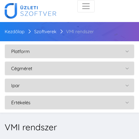
Kezdőlap
Szoftverek
VMI rendszer
VMI rendszer