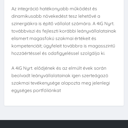
Az integráció hatékonyabb működést és
dinamikusabb növekedést tesz lehetővé a
szinergiákra is építő vállalat számára. A 4iG Nyrt.
továbbviszi és fejleszti korábbi leányvállalatainak
elismert magasfokú szakmai értékeit és
kompetenciáit; ügyfeleit továbbra is magasszintű
hozzáértéssel és odafigyeléssel szolgálja ki.
A 4iG Nyrt. elődjének és az elmúlt évek során
beolvadt leányvállalatainak igen szerteágazó
szakmai tevékenysége alapozta meg jelenlegi
egységes portfóliónkat