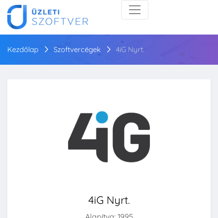
Kezdőlap
Szoftvercégek
4iG Nyrt.
4iG Nyrt.
Alapítva: 1995