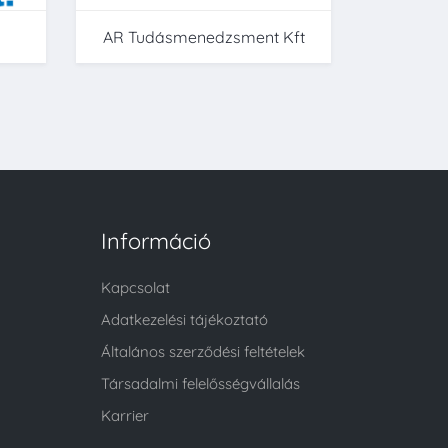
AR Tudásmenedzsment Kft
Információ
Kapcsolat
Adatkezelési tájékoztató
Általános szerződési feltételek
Társadalmi felelősségvállalás
Karrier