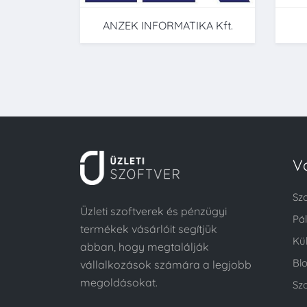
ANZEK INFORMATIKA Kft.
V
Sz
Üzleti szoftverek és pénzügyi
Pá
termékek vásárlóit segítjük
Kü
abban, hogy megtalálják
Bl
vállalkozások számára a legjobb
megoldásokat.
Szo