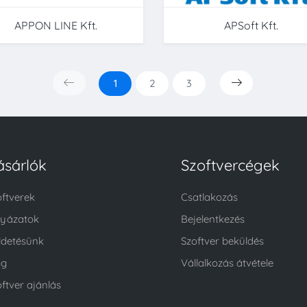
APPON LINE Kft.
APSoft Kft.
1
2
3
ásárlók
Szoftvercégek
oftverek
Csatlakozás
lyázatok
Bejelentkezés
ldetésünk
Szoftver beküldés
og
Vállalkozás átvétele
ftver ajánlás