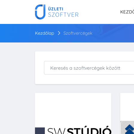
KEZD
Kezdőlap
Szoftvercégek