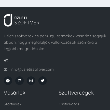
Üzleti szoftverek és pénzügyi termékek vásárlóit segítjük
abban, hogy megtalálják vállalkozások számára a
legjobb megoldásokat.
info@uzletiszoftver.com
Vásárlók
Szoftvercégek
Szoftverek
Csatlakozás