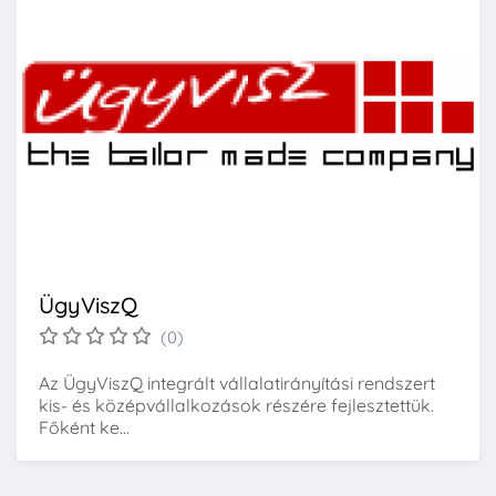
ÜgyViszQ
(0)
Az ÜgyViszQ integrált vállalatirányítási rendszert
kis- és középvállalkozások részére fejlesztettük.
Főként ke...