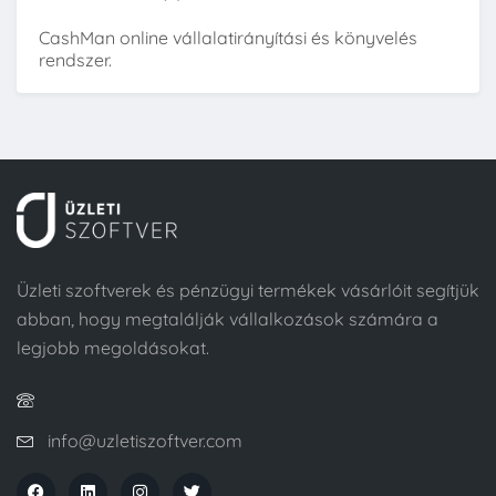
CashMan online vállalatirányítási és könyvelés
rendszer.
Üzleti szoftverek és pénzügyi termékek vásárlóit segítjük
abban, hogy megtalálják vállalkozások számára a
legjobb megoldásokat.
info@uzletiszoftver.com