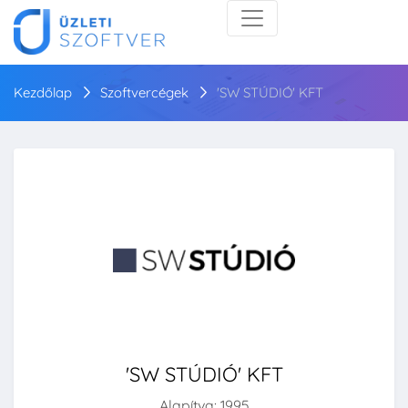
Kezdőlap
Szoftvercégek
'SW STÚDIÓ' KFT
'SW STÚDIÓ' KFT
Alapítva: 1995