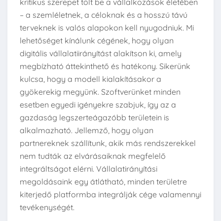
kritikus szerepet tölt be a vállalkozások életében
– a szemléletnek, a céloknak és a hosszú távú
terveknek is valós alapokon kell nyugodniuk. Mi
lehetőséget kínálunk cégének, hogy olyan
digitális vállalatiirányítást alakítson ki, amely
megbízható áttekinthető és hatékony. Sikerünk
kulcsa, hogy a modell kialakításakor a
gyökerekig megyünk. Szoftverünket minden
esetben egyedi igényekre szabjuk, így az a
gazdaság legszerteágazóbb területein is
alkalmazható. Jellemző, hogy olyan
partnereknek szállítunk, akik más rendszerekkel
nem tudták az elvárásaiknak megfelelő
integráltságot elérni. Vállalatirányítási
megoldásaink egy átlátható, minden területre
kiterjedő platformba integrálják cége valamennyi
tevékenységét.