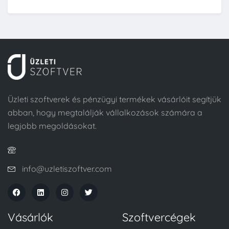
Üzleti szoftverek és pénzügyi termékek vásárlóit segítjük
abban, hogy megtalálják vállalkozások számára a
legjobb megoldásokat.
info@uzletiszoftver.com
Vásárlók
Szoftvercégek