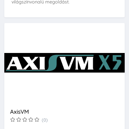
világszínvonalú megoldást.
AxisVM
(0)