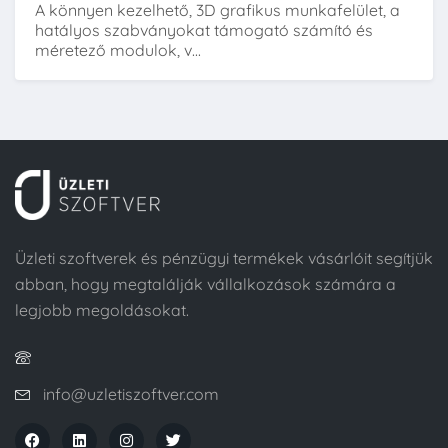
A könnyen kezelhető, 3D grafikus munkafelület, a
hatályos szabványokat támogató számító és
méretező modulok, v...
Üzleti szoftverek és pénzügyi termékek vásárlóit segítjük
abban, hogy megtalálják vállalkozások számára a
legjobb megoldásokat.
info@uzletiszoftver.com