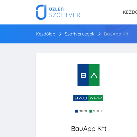
KEZD
Kezdőlap
Szoftvercégek
BauApp Kft.
BauApp Kft.