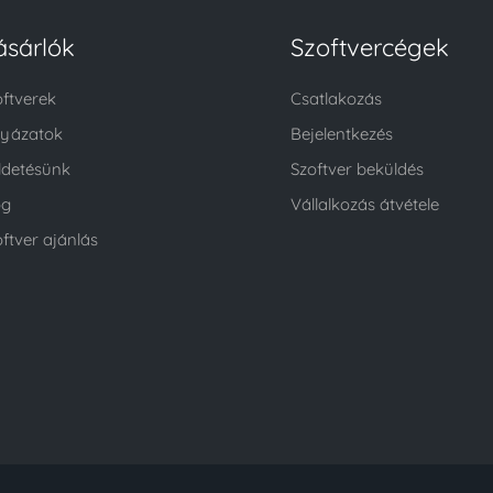
ásárlók
Szoftvercégek
oftverek
Csatlakozás
lyázatok
Bejelentkezés
ldetésünk
Szoftver beküldés
og
Vállalkozás átvétele
ftver ajánlás