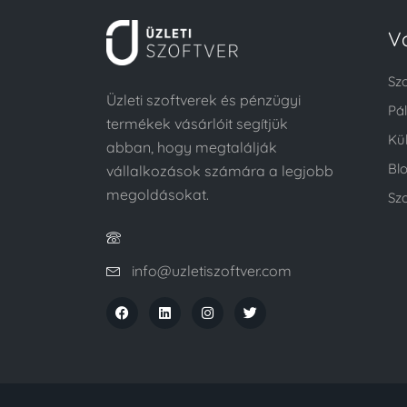
V
Sz
Üzleti szoftverek és pénzügyi
Pá
termékek vásárlóit segítjük
Kü
abban, hogy megtalálják
Bl
vállalkozások számára a legjobb
megoldásokat.
Szo
info@uzletiszoftver.com