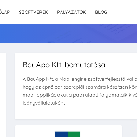
ŐLAP
SZOFTVEREK
PÁLYÁZATOK
BLOG
BauApp Kft. bemutatása
A BauApp Kft. a Mobilengine szoftverfejlesztő válla
hogy az építőipar szereplői számára készítsen k
mobil applikációkat a papíralapú folyamataik kivá
leányvállalataként