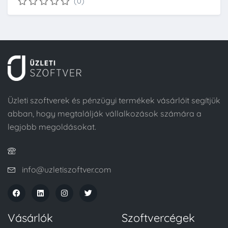
(0)
Üzleti szoftverek és pénzügyi termékek vásárlóit segítjük
abban, hogy megtalálják vállalkozások számára a
legjobb megoldásokat.
info@uzletiszoftver.com
Vásárlók
Szoftvercégek