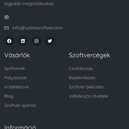
legjobb megoldásokat.
info@uzletiszoftver.com
Vásárlók
Szoftvercégek
Szoftverek
Csatlakozás
Pályázatok
Bejelentkezés
Küldetésünk
Szoftver beküldés
Blog
Vállalkozás átvétele
Szoftver ajánlás
Információ