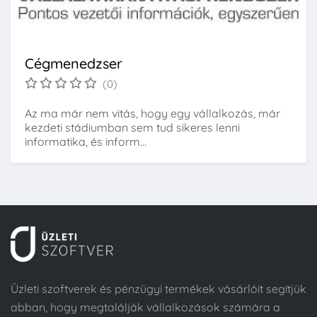
Cégmenedzser
(0)
Az ma már nem vitás, hogy egy vállalkozás, már
kezdeti stádiumban sem tud sikeres lenni
informatika, és inform...
Üzleti szoftverek és pénzügyi termékek vásárlóit segítjük
abban, hogy megtalálják vállalkozások számára a