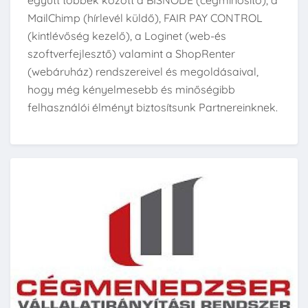
együtt többek között a BISNODE (cégminősítő), a
MailChimp (hírlevél küldő), FAIR PAY CONTROL
(kintlévőség kezelő), a Loginet (web-és
szoftverfejlesztő) valamint a ShopRenter
(webáruház) rendszereivel és megoldásaival,
hogy még kényelmesebb és minőségibb
felhasználói élményt biztosítsunk Partnereinknek.