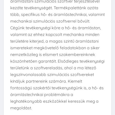
áramlástani szimulációs szoftver terjesztésével
kezdte tevékenységét. Termékpalettánk azóta
több, specifikus hő- és áramlástechnikai, valamint
mechanikai szimulációs szoftverrel bővült.
Cégünk tevékenységi köre a hő- és áramlástan,
valamint az ehhez kapcsolt mechanika minden
területére kiterjed, a magas szintű áramlástani
ismereteket megkövetelő feladatokban a siker
nemzetközileg is elismert szakembereinknek
köszönhetően garantált. Elsődleges tevékenységi
területünk a szoftvereladás, ahol a ma létező
legszínvonalasabb szimulációs szoftvereket
kínáljuk partnereink számára. Kiemelt
fontosságú szakértői tevékenységünk is, a hő- és
áramlástechnikai problémákra a
leghatékonyabb eszközökkel keressük meg a
megoldást.