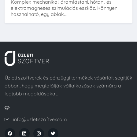
Komplex mechanikai, áramlástani, hőtani, és
elektromágneses szimulációs eszköz. Könnyen
használható, egy ablak...
Üzleti szoftverek és pénzügyi termékek vásárlóit segítjük
abban, hogy megtalálják vállalkozások számára a
legjobb megoldásokat.
info@uzletiszoftver.com