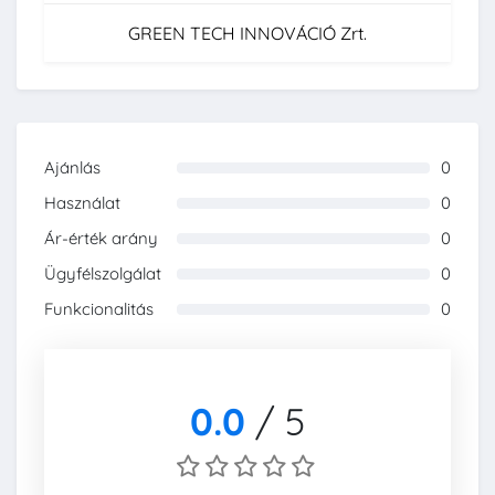
GREEN TECH INNOVÁCIÓ Zrt.
Ajánlás
0
0%
Használat
0
0%
Ár-érték arány
0
0%
Ügyfélszolgálat
0
0%
Funkcionalitás
0
0%
0.0
/
5