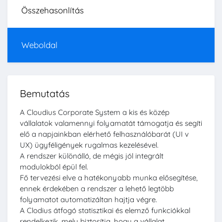
Összehasonlítás
Weboldal
Bemutatás
A Cloudius Corporate System a kis és közép
vállalatok valamennyi folyamatát támogatja és segíti
elő a napjainkban elérhető felhasználóbarát (UI v
UX) ügyféligények rugalmas kezelésével.
A rendszer különálló, de mégis jól integrált
modulokból épül fel.
Fő tervezési elve a hatékonyabb munka elősegítése,
ennek érdekében a rendszer a lehető legtöbb
folyamatot automatizáltan hajtja végre.
A Clodius átfogó statisztikai és elemző funkciókkal
rendelkezik, mely biztosítja, hogy a vállalat