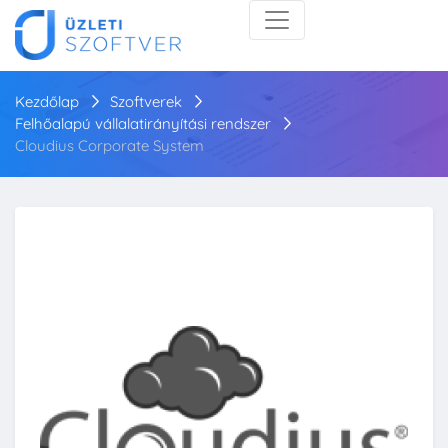
Kezdőlap
Szoftverek
Felhőalapú vállalatirányítási rendszer
Cloudius Corporate System