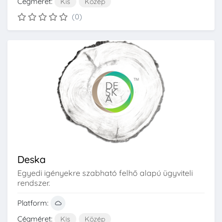
Cégméret:
Kis
Közép
(0)
Deska
Egyedi igényekre szabható felhő alapú ügyviteli
rendszer.
Platform:
Cégméret:
Kis
Közép