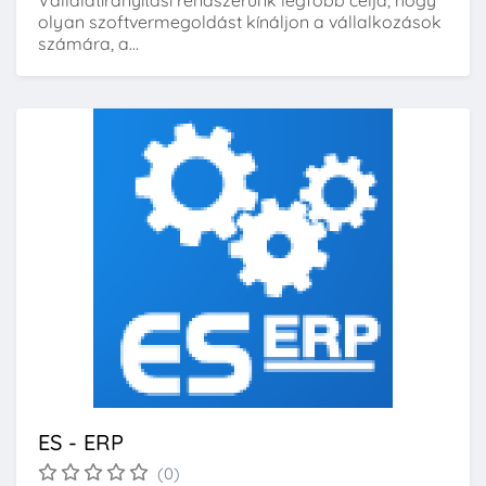
olyan szoftvermegoldást kínáljon a vállalkozások
számára, a...
ES - ERP
(0)