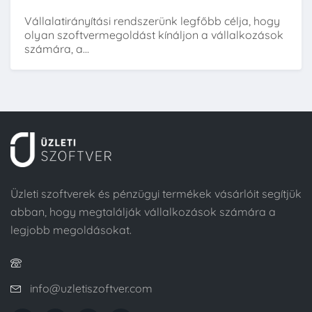
Vállalatirányítási rendszerünk legfőbb célja, hogy
olyan szoftvermegoldást kínáljon a vállalkozások
számára, a...
Üzleti szoftverek és pénzügyi termékek vásárlóit segítjük
abban, hogy megtalálják vállalkozások számára a
legjobb megoldásokat.
info@uzletiszoftver.com