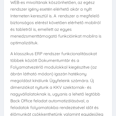
WEB-es mivoltának köszönhetően, az egész
rendszer igény esetén elérhető akár a nyílt
Interneten keresztül is. A rendszer a megfelelő
biztonságos elérést követően elérhető mobilról
és tabletről is, emellett az egyes
menedzsmenttámogató funkcióinkat mobilra is
optimalizáltuk.
A klasszikus ERP rendszer funkcionalitásokat
többek között Dokumentumtár és a
Folyamatvezérlő modulokkal kiegészítve (az
ábrán látható módon) igazán hatékony
megoldást kínálunk Ügyfeleink számára. Új
dimenziókat nyitunk a KKV szektornak- és
nagyvállalatoknak is, ugyanis a lehető legtöbb
Back Office feladat automatizálásával, a
feladatok folyamatokba rendezésével időt és
élőmunkát csökkenthetünk valamint egyidejűleg