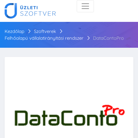
Kezdőlap
Szoftverek
Felhőalapú vállalatirányítási rendszer
DataContoPro