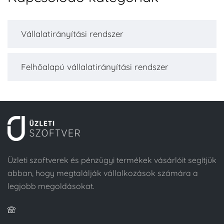
Vállalatirányítási rendszer
Felhőalapú vállalatirányítási rendszer
Üzleti szoftverek és pénzügyi termékek vásárlóit segítjük
abban, hogy megtalálják vállalkozások számára a
legjobb megoldásokat.