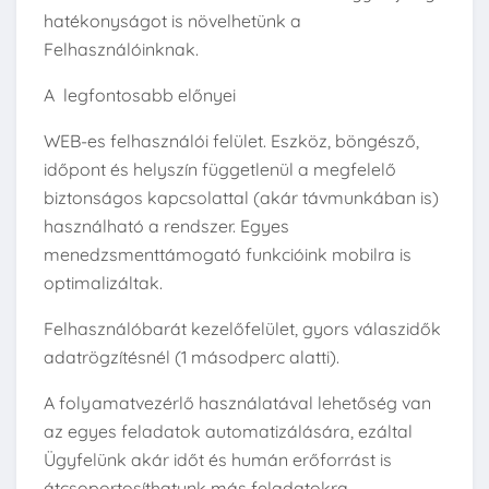
hatékonyságot is növelhetünk a
Felhasználóinknak.
A legfontosabb előnyei
WEB-es felhasználói felület. Eszköz, böngésző,
időpont és helyszín függetlenül a megfelelő
biztonságos kapcsolattal (akár távmunkában is)
használható a rendszer. Egyes
menedzsmenttámogató funkcióink mobilra is
optimalizáltak.
Felhasználóbarát kezelőfelület, gyors válaszidők
adatrögzítésnél (1 másodperc alatti).
A folyamatvezérlő használatával lehetőség van
az egyes feladatok automatizálására, ezáltal
Ügyfelünk akár időt és humán erőforrást is
átcsoportosíthatunk más feladatokra.