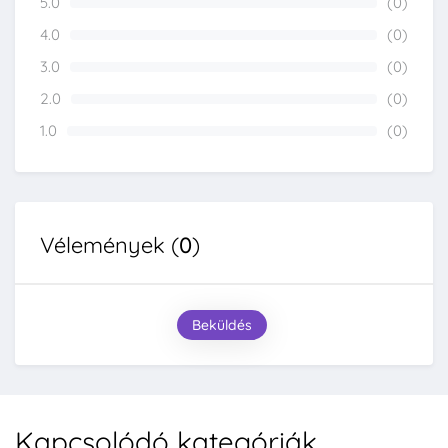
5.0
(0)
0%
4.0
(0)
0%
3.0
(0)
0%
2.0
(0)
0%
1.0
(0)
0%
Vélemények (
0
)
Beküldés
Kapcsolódó kategóriák