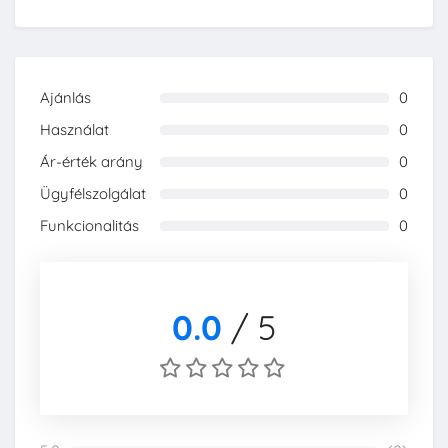
Ajánlás
0
0%
Használat
0
0%
Ár-érték arány
0
0%
Ügyfélszolgálat
0
0%
Funkcionalitás
0
0%
0.0
/
5