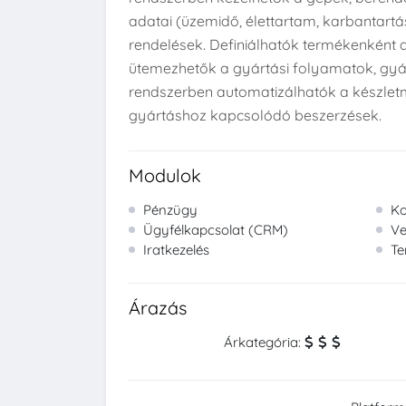
adatai (üzemidő, élettartam, karbantartás
rendelések. Definiálhatók termékenként a
ütemezhetők a gyártási folyamatok, gyár
rendszerben automatizálhatók a készlet
gyártáshoz kapcsolódó beszerzések.
Modulok
Pénzügy
Ko
Ügyfélkapcsolat (CRM)
Ve
Iratkezelés
Te
Árazás
Árkategória: