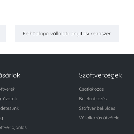
Felhőalapú vállalatirányítási rendszer
ásárlók
Szoftvercégek
oftverek
Csatlakozás
lyázatok
Bejelentkezés
ldetésünk
Szoftver beküldés
og
Vállalkozás átvétele
ftver ajánlás