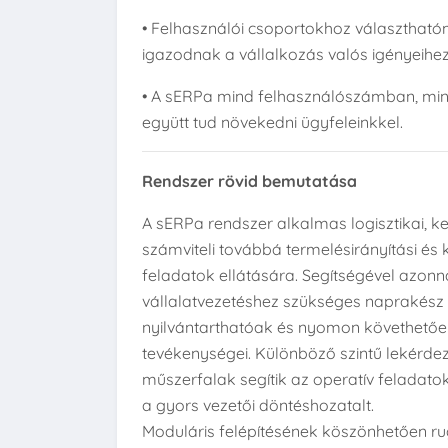
• Felhasználói csoportokhoz választhat
igazodnak a vállalkozás valós igényeihez
• A sERPa mind felhasználószámban, min
együtt tud növekedni ügyfeleinkkel.
Rendszer rövid bemutatása
A sERPa rendszer alkalmas logisztikai, k
számviteli továbbá termelésirányítási és
feladatok ellátására. Segítségével azonn
vállalatvezetéshez szükséges naprakész 
nyilvántarthatóak és nyomon követhető
tevékenységei. Különböző szintű lekérdez
műszerfalak segítik az operatív feladat
a gyors vezetői döntéshozatalt.
Moduláris felépítésének köszönhetően r