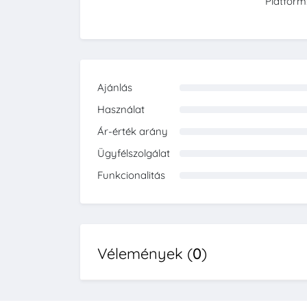
Platform
Ajánlás
0%
Használat
0%
Ár-érték arány
0%
Ügyfélszolgálat
0%
Funkcionalitás
0%
Vélemények (
0
)