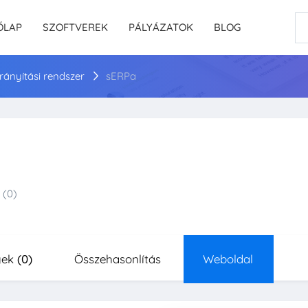
ŐLAP
SZOFTVEREK
PÁLYÁZATOK
BLOG
irányítási rendszer
sERPa
(0)
yek
(0)
Összehasonlítás
Weboldal