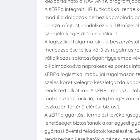
kiexportálható a NAV ÁNYK programjába
A sERPa integrált HR funkciókkal rendelke
modul a dolgozók bérhez kapcsolódó ada
bérszámfejtést, rendelkezik a TB kifizető
szolgáló kiegészítő funkciókkal.
A logisztikai folyamatok – a beszerzéstől 
menedzselése teljes körű és rugalmas re
vállalkozás sajátosságait figyelembe vé
alkalmazkodva naprakész és pontos info
sERPa logisztikai moduljai rugalmasan t
széles körét kielégítő készletgazdálkodá
rendszert alkotnak. A sERPa rendszer t
mobil eszköz funkció, mely böngészőn k
eszközön történő elérést biztosít.
A sERPa gyártási, termelési tevékenysé
lehetőséget biztosítanak akár egyedi gyá
gyártáskövetési feladatok kezelésére. S
rendszerben kezelhetők a gépek, berend