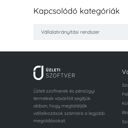
Kapcsolódó kategóriák
Vállalatirányítási rendszer
V
Sz
Üzleti szoftverek és pénzügyi
Pá
termékek vásárlóit segítjük
Kü
abban, hogy megtalálják
Bl
vállalkozások számára a legjobb
megoldásokat.
Szo