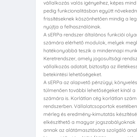
vállalkozás valós igényeihez, képes min
pedig funkcionalitásban együtt növekedn
frissítéseknek köszönhetően mindig a 
nyújtja a felhasználóinak.
A sERPa rendszer általános funkciói oly
számára elérhető modulok, melyek megkön
hatékonyabbá teszik a mindennapi munká
Keretrendszer, amely jogosultsági rends
vállalkozás adatait, biztosítja az illeték
betekintési lehetőségeket.
A sERPa az alapvető pénzügyi, könyvelés
túlmenően további lehetőségeket kínál a 
számára is. Korlátlan cég korlátlan szám
rendszerben. Vállalatcsoportok esetében
mérleg és eredmény-kimutatás készítés
elkészíthető a magyar jogszabályoknak 
annak az alátámasztására szolgáló anali