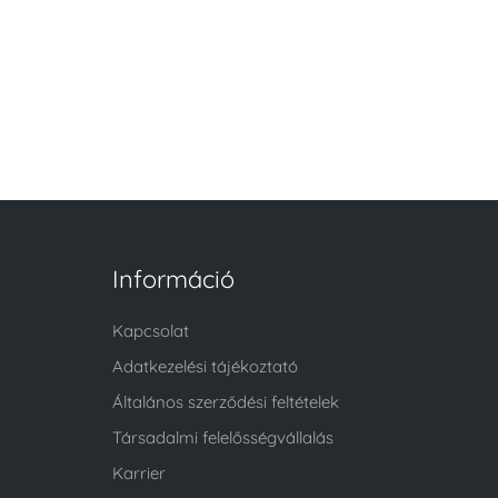
Információ
Kapcsolat
Adatkezelési tájékoztató
Általános szerződési feltételek
Társadalmi felelősségvállalás
Karrier