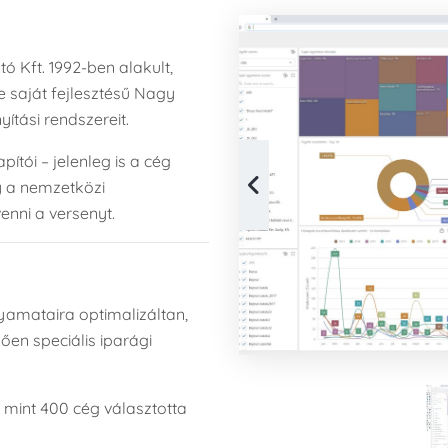
ó Kft. 1992-ben alakult,
 saját fejlesztésű Nagy
yítási rendszereit.
ítói – jelenleg is a cég
y a nemzetközi
enni a versenyt.
yamataira optimalizáltan,
ően speciális iparági
 mint 400 cég választotta