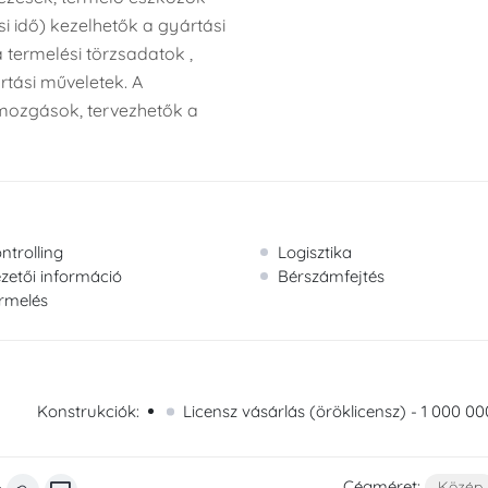
i idő) kezelhetők a gyártási
 termelési törzsadatok ,
tási műveletek. A
mozgások, tervezhetők a
ntrolling
Logisztika
zetői információ
Bérszámfejtés
rmelés
Konstrukciók:
Licensz vásárlás (öröklicensz) - 1 000 000
Cégméret:
Közép