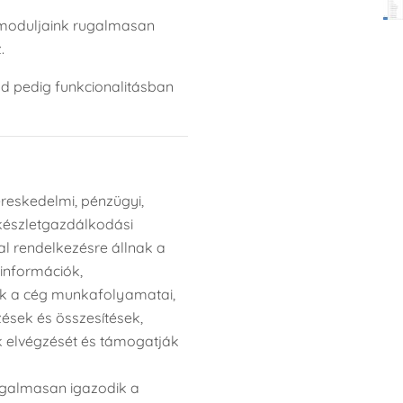
ómoduljaink rugalmasan
.
d pedig funkcionalitásban
ereskedelmi, pénzügyi,
 készletgazdálkodási
al rendelkezésre állnak a
információk,
ek a cég munkafolyamatai,
ések és összesítések,
ok elvégzését és támogatják
ugalmasan igazodik a