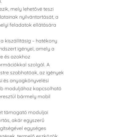
.
zik, mely lehetővé teszi
tainak nyilvántartását, a
helyi feladatok ellátására
a kiszállításig – hatékony
ndszert igényel, amely a
ve és azokhoz
rmációkkal szolgál. A
estre szabhatóak, az igények
si és anyagkönyvelési
öbb moduljához kapcsolható
eresztül bármely mobil
get támogató moduljai
rtás, akár egyszerű
egítségével egységes
ezések, termelő eszközök