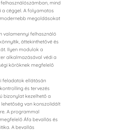
d felhasználószámban, mind
i a céggel. A folyamatos
legmodernebb megoldásokat
an valamennyi felhasználó
nyítik, áttekinthetővé és
t. Ilyen modulok a
zer alkalmazásával védi a
ességi köröknek megfelelő
i feladatok ellátásán
kontrolling és tervezés
ú bizonylat kezelhető a
 lehetőség van konszolidált
ére. A programmal
megfelelő Áfa bevallás és
tika. A bevallás