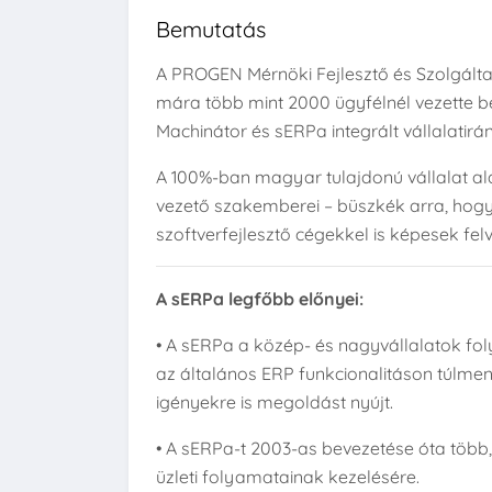
Bemutatás
A PROGEN Mérnöki Fejlesztő és Szolgáltat
mára több mint 2000 ügyfélnél vezette be
Machinátor és sERPa integrált vállalatirán
A 100%-ban magyar tulajdonú vállalat alap
vezető szakemberei – büszkék arra, hog
szoftverfejlesztő cégekkel is képesek felv
A sERPa legfőbb előnyei:
• A sERPa a közép- és nagyvállalatok fol
az általános ERP funkcionalitáson túlmen
igényekre is megoldást nyújt.
• A sERPa-t 2003-as bevezetése óta több,
üzleti folyamatainak kezelésére.