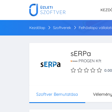
KEZD
Kezdőlap
Szoftverek
Felhőalapú vállalat
sERPa
PROGEN Kft
0.00
Szoftver Bemutatása
Vélemén