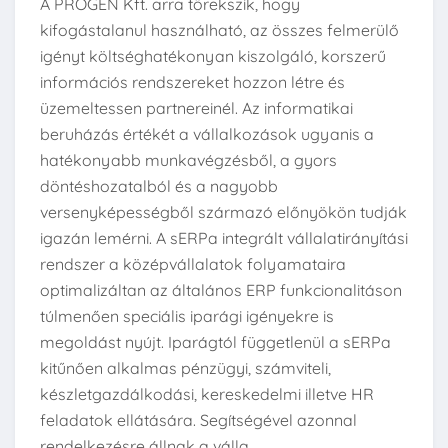
A PROGEN Kft. arra törekszik, hogy
kifogástalanul használható, az összes felmerülő
igényt költséghatékonyan kiszolgáló, korszerű
információs rendszereket hozzon létre és
üzemeltessen partnereinél. Az informatikai
beruházás értékét a vállalkozások ugyanis a
hatékonyabb munkavégzésből, a gyors
döntéshozatalból és a nagyobb
versenyképességből származó előnyökön tudják
igazán lemérni. A sERPa integrált vállalatirányítási
rendszer a középvállalatok folyamataira
optimalizáltan az általános ERP funkcionalitáson
túlmenően speciális iparági igényekre is
megoldást nyújt. Iparágtól függetlenül a sERPa
kitűnően alkalmas pénzügyi, számviteli,
készletgazdálkodási, kereskedelmi illetve HR
feladatok ellátására. Segítségével azonnal
rendelkezésre állnak a válla