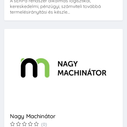
A sERPa rendszer alkalmas logisztikai,
kereskedelmi, pénzügyi, számviteli továbbá
termelésirányítási és készle...
Nagy Machinátor
(0)