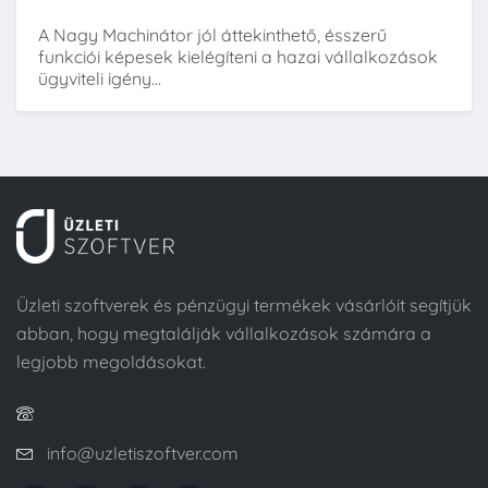
A Nagy Machinátor jól áttekinthető, ésszerű
funkciói képesek kielégíteni a hazai vállalkozások
ügyviteli igény...
Üzleti szoftverek és pénzügyi termékek vásárlóit segítjük
abban, hogy megtalálják vállalkozások számára a
legjobb megoldásokat.
info@uzletiszoftver.com