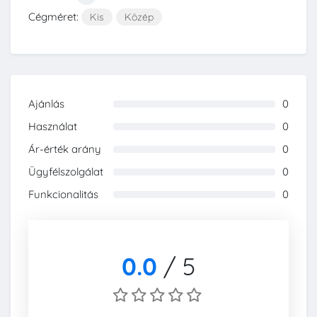
Cégméret:
Kis
Közép
Ajánlás
0
0%
Használat
0
0%
Ár-érték arány
0
0%
Ügyfélszolgálat
0
0%
Funkcionalitás
0
0%
0.0
/
5