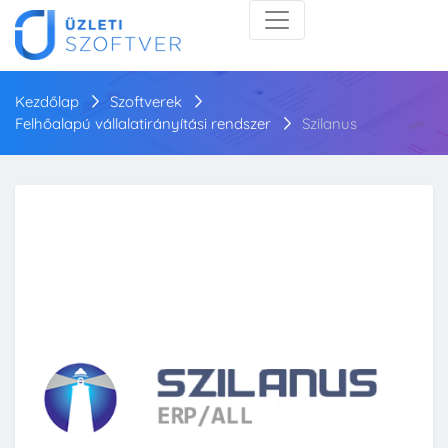
Kezdőlap
Szoftverek
Felhőalapú vállalatirányítási rendszer
Szilanus