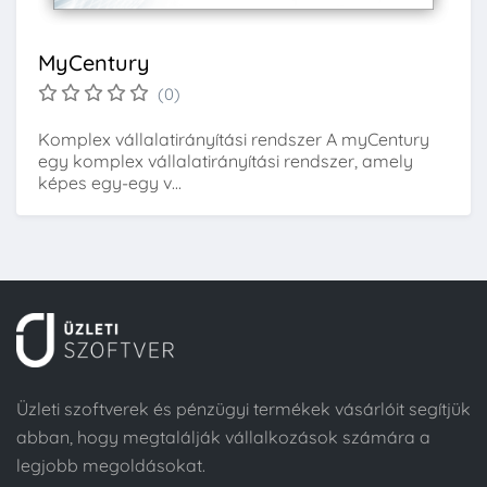
MyCentury
(0)
Komplex vállalatirányítási rendszer A myCentury
egy komplex vállalatirányítási rendszer, amely
képes egy-egy v...
Üzleti szoftverek és pénzügyi termékek vásárlóit segítjük
abban, hogy megtalálják vállalkozások számára a
legjobb megoldásokat.