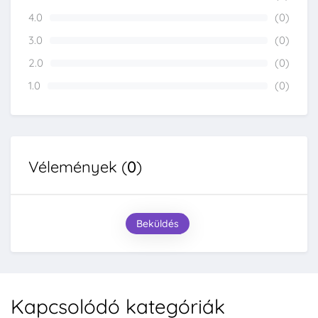
0%
4.0
(0)
0%
3.0
(0)
0%
2.0
(0)
0%
1.0
(0)
0%
Vélemények (
0
)
Beküldés
Kapcsolódó kategóriák