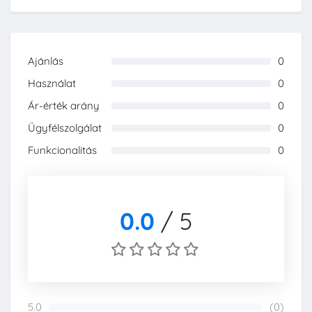
Ajánlás
0
0%
Használat
0
0%
Ár-érték arány
0
0%
Ügyfélszolgálat
0
0%
Funkcionalitás
0
0%
0.0
/
5
5.0
(0)