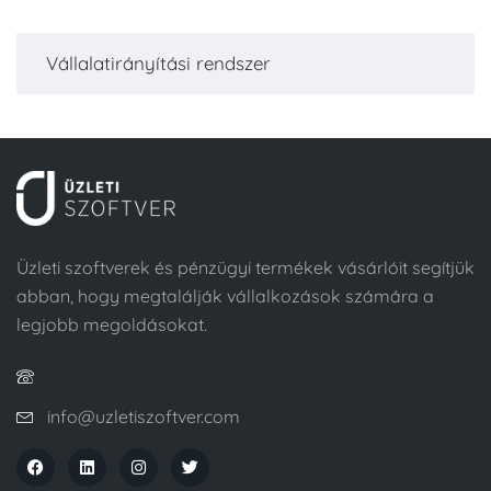
Vállalatirányítási rendszer
Üzleti szoftverek és pénzügyi termékek vásárlóit segítjük
abban, hogy megtalálják vállalkozások számára a
legjobb megoldásokat.
info@uzletiszoftver.com