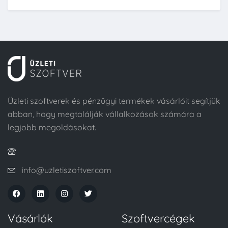
Üzleti szoftverek és pénzügyi termékek vásárlóit segítjük
abban, hogy megtalálják vállalkozások számára a
legjobb megoldásokat.
info@uzletiszoftver.com
Vásárlók
Szoftvercégek