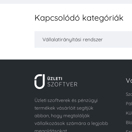
Kapcsolódó kategóriák
Vállalatirányítási rendszer
V
Sz
Üzleti szoftverek és pénzügyi
Pá
termékek vásárlóit segítjük
Kü
abban, hogy megtalálják
Bl
vállalkozások számára a legjobb
megoldásokat.
Szo