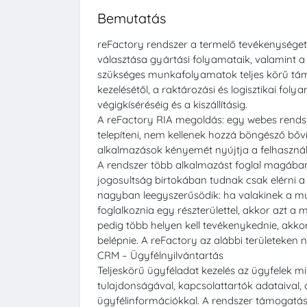
Bemutatás
reFactory rendszer a termelő tevékenységet 
választása gyártási folyamataik, valamint a
szükséges munkafolyamatok teljes körű t
kezelésétől, a raktározási és logisztikai fol
végigkíséréséig és a kiszállításig.
A reFactory RIA megoldás: egy webes rends
telepíteni, nem kellenek hozzá böngésző bőví
alkalmazások kényemét nyújtja a felhaszná
A rendszer több alkalmazást foglal magában
jogosultság birtokában tudnak csak elérni a 
nagyban leegyszerűsödik: ha valakinek a m
foglalkoznia egy részterülettel, akkor azt a m
pedig több helyen kell tevékenykednie, akkor
belépnie. A reFactory az alábbi területeken 
CRM – Ügyfélnyilvántartás
Teljeskörű ügyféladat kezelés az ügyfelek m
tulajdonságával, kapcsolattartók adataival,
ügyfélinformációkkal. A rendszer támogatá