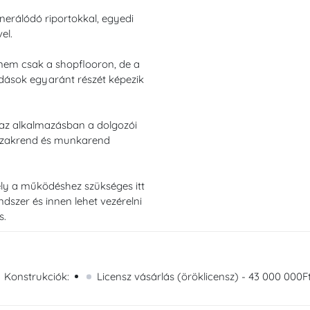
nerálódó riportokkal, egyedi
el.
nem csak a shopflooron, de a
ldások egyaránt részét képezik
 az alkalmazásban a dolgozói
szakrend és munkarend
ely a működéshez szükséges itt
rendszer és innen lehet vezérelni
s.
Konstrukciók:
Licensz vásárlás (öröklicensz) - 43 000 000Ft