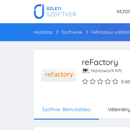
KEZD
Kezdőlap
Szoftverek
Felhőalapú vállalat
reFactory
NanoworX Kft.
0.00
Szoftver Bemutatása
Vélemén