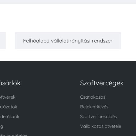
Felhőalapú vállalatirányítási rendszer
ásárlók
Szoftvercégek
oftverek
Csatlakozás
lyázatok
Bejelentkezés
ldetésünk
Szoftver beküldés
og
Vállalkozás átvétele
ftver ajánlás