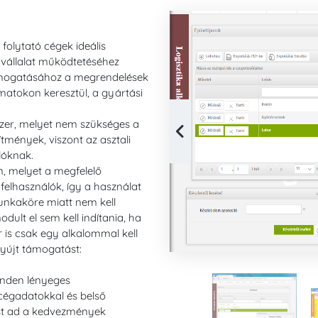
folytató cégek ideális
 vállalat működtetéséhez
ámogatásához a megrendelések
yamatokon keresztül, a gyártási
zer, melyet nem szükséges a
tmények, viszont az asztali
lóknak.
, melyet a megfelelő
felhasználók, így a használat
unkaköre miatt nem kell
odult el sem kell indítania, ha
 is csak egy alkalommal kell
nyújt támogatást:
inden lényeges
 cégadatokkal és belső
st ad a kedvezmények