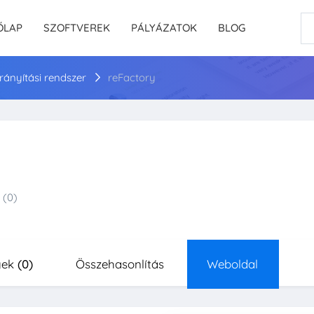
ŐLAP
SZOFTVEREK
PÁLYÁZATOK
BLOG
irányítási rendszer
reFactory
(0)
yek
(0)
Összehasonlítás
Weboldal