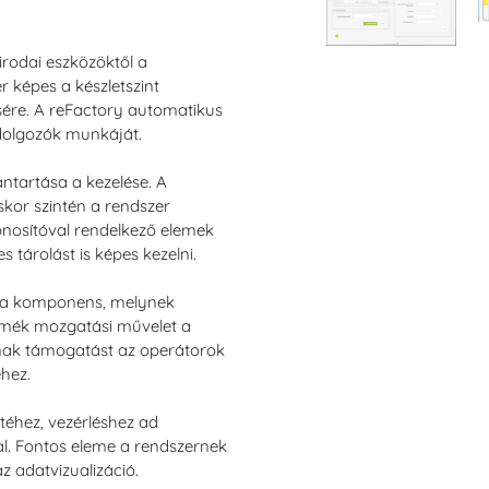
rodai eszközöktől a
 képes a készletszint
ésére. A reFactory automatikus
 dolgozók munkáját.
ántartása a kezelése. A
kor szintén a rendszer
onosítóval rendelkező elemek
 tárolást is képes kezelni.
z a komponens, melynek
rmék mozgatási művelet a
apnak támogatást az operátorok
éhez.
téhez, vezérléshez ad
l. Fontos eleme a rendszernek
z adatvizualizáció.