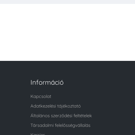
Információ
Kapcsolat
Adatkezelési tájékoztató
Általános szerződési feltételek
Társadalmi felelősségvállalás
Karrier