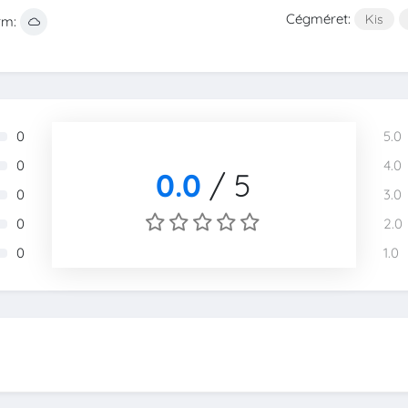
Cégméret:
Kis
rm:
0
5.0
0
4.0
0.0
/
5
0
3.0
0
2.0
0
1.0