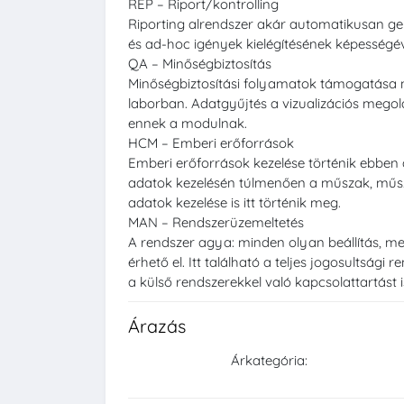
REP – Riport/kontrolling
Riporting alrendszer akár automatikusan ge
és ad-hoc igények kielégítésének képességév
QA – Minőségbiztosítás
Minőségbiztosítási folyamatok támogatása 
laborban. Adatgyűjtés a vizualizációs mego
ennek a modulnak.
HCM – Emberi erőforrások
Emberi erőforrások kezelése történik ebben
adatok kezelésén túlmenően a műszak, mű
adatok kezelése is itt történik meg.
MAN – Rendszerüzemeltetés
A rendszer agya: minden olyan beállítás, m
érhető el. Itt található a teljes jogosultsági 
a külső rendszerekkel való kapcsolattartást i
Árazás
Árkategória: