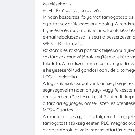
kezeléséhez is.
SCM - Értékesítés, beszerzés
Minden beszerzési folyamat támogatása az i
gyártáshoz szükséges anyagokig. A rendszer
figyelésre és automatikus riasztások készít
e-mail feldolgozással is segít a beszerzésen
WMS – Raktározás
Raktárak és raktári pozíciók teljeskörű nyilv
raktárosok munkájának segítése a leltározás
feladata. A rendszer nem csak az egyedi az
elhelyezéséről tud gondoskodni, de a tömeges
LOG – Logisztika
A logisztikusok csapatának ad segítséget e
segítségével minden anyag- vagy félkészte
rendszerben rögzítésre kerül. Szintén itt k
a tárolási egységek össze-, szét- és átépítés
MES – Gyártás
A modul a teljes gyártási folyamat felügyele
támogatást szükség esetén PLC integrációva
az operátorokkal való kapcsolattartás is és a