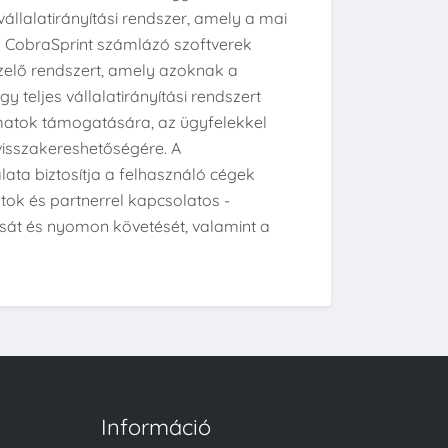
állalatirányítási rendszer, amely a mai
 a CobraSprint számlázó szoftverek
ezelő rendszert, amely azoknak a
 teljes vállalatirányítási rendszert
amatok támogatására, az ügyfelekkel
visszakereshetőségére. A
lata biztosítja a felhasználó cégek
k és partnerrel kapcsolatos -
ását és nyomon követését, valamint a
Információ