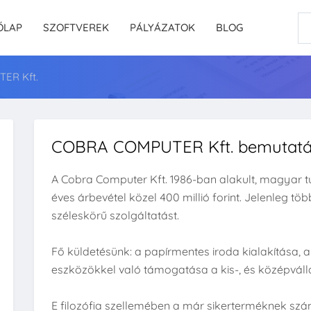
ŐLAP
SZOFTVEREK
PÁLYÁZATOK
BLOG
ER Kft.
COBRA COMPUTER Kft. bemutat
A Cobra Computer Kft. 1986-ban alakult, magyar t
éves árbevétel közel 400 millió forint. Jelenleg tö
széleskörű szolgáltatást.
Fő küldetésünk: a papírmentes iroda kialakítása
eszközökkel való támogatása a kis-, és középvál
E filozófia szellemében a már sikerterméknek szá