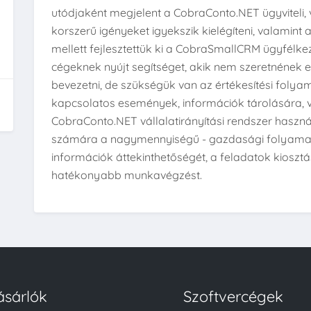
utódjaként megjelent a CobraConto.NET ügyviteli, v
korszerű igényeket igyekszik kielégíteni, valamint
mellett fejlesztettük ki a CobraSmallCRM ügyfélk
cégeknek nyújt segítséget, akik nem szeretnének egy
bevezetni, de szükségük van az értékesítési foly
kapcsolatos események, információk tárolására, 
CobraConto.NET vállalatirányítási rendszer haszná
számára a nagymennyiségű - gazdasági folyamato
információk áttekinthetőségét, a feladatok kioszt
hatékonyabb munkavégzést.
ásárlók
Szoftvercégek