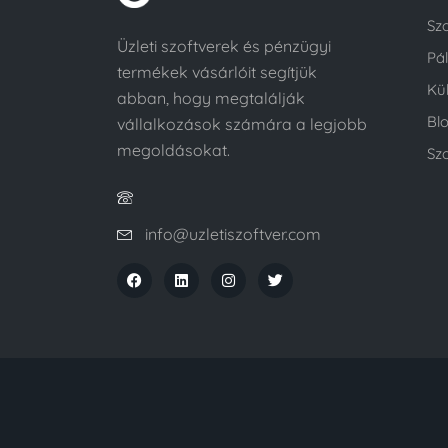
Sz
Üzleti szoftverek és pénzügyi
Pá
termékek vásárlóit segítjük
Kü
abban, hogy megtalálják
Bl
vállalkozások számára a legjobb
megoldásokat.
Szo
info@uzletiszoftver.com