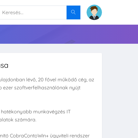
ása
ulajdonban lévő, 20 fővel működő cég, az
bb ezer szoftverfelhasználónak nyújt
, a hatékonyabb munkavégzés IT
lalatok számára.
mító CobraContoWin+ ügyviteli rendszer