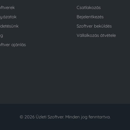
oftverek
Csatlakozás
lyázatok
Bejelentkezés
ldetésünk
Szoftver beküldés
og
Vállalkozás átvétele
ftver ajánlás
© 2026 Üzleti Szoftver. Minden jog fenntartva.