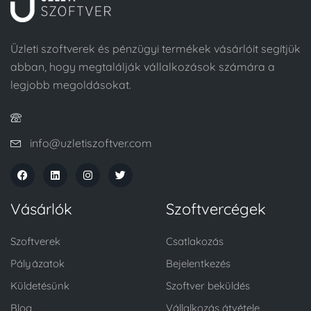
Üzleti szoftverek és pénzügyi termékek vásárlóit segítjük
abban, hogy megtalálják vállalkozások számára a
legjobb megoldásokat.
info@uzletiszoftver.com
Vásárlók
Szoftvercégek
Szoftverek
Csatlakozás
Pályázatok
Bejelentkezés
Küldetésünk
Szoftver beküldés
Blog
Vállalkozás átvétele