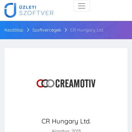
Kezdőlap
Szoftvercégek
CR Hungary Ltd.
CR Hungary Ltd.
Alapítva: 2013