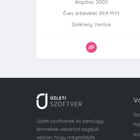
Alapítva: 2000
Éves árbevétel: 89,4 M Ft
Székhely: Verőce
V
Sz
Üzleti szoftverek és pénzügyi
Pá
termékek vásárlóit segítjük
Kü
abban, hogy megtalálják