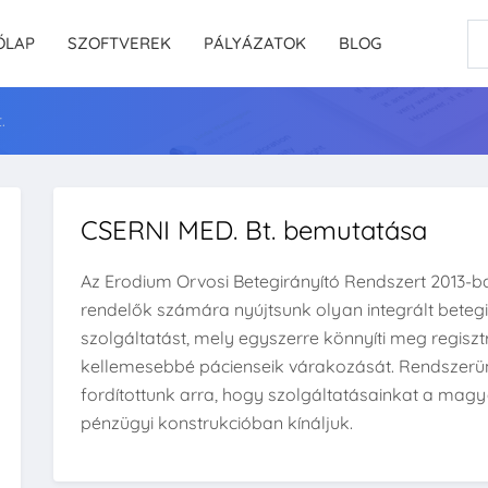
ŐLAP
SZOFTVEREK
PÁLYÁZATOK
BLOG
.
CSERNI MED. Bt. bemutatása
Az Erodium Orvosi Betegirányító Rendszert 2013-ban
rendelők számára nyújtsunk olyan integrált betegir
szolgáltatást, mely egyszerre könnyíti meg regiszt
kellemesebbé pácienseik várakozását. Rendszerün
fordítottunk arra, hogy szolgáltatásainkat a magya
pénzügyi konstrukcióban kínáljuk.