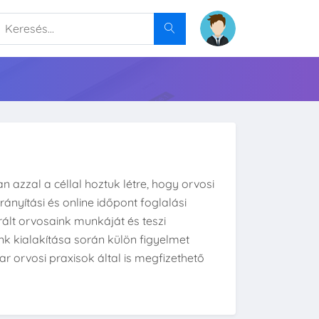
 azzal a céllal hoztuk létre, hogy orvosi
ányítási és online időpont foglalási
rált orvosaink munkáját és teszi
k kialakítása során külön figyelmet
r orvosi praxisok által is megfizethető