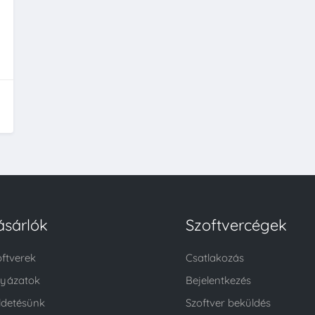
ásárlók
Szoftvercégek
oftverek
Csatlakozás
lyázatok
Bejelentkezés
ldetésünk
Szoftver beküldés