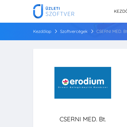
KEZD
Kezdőlap
Szoftvercégek
CSERNI MED. Bt
CSERNI MED. Bt.