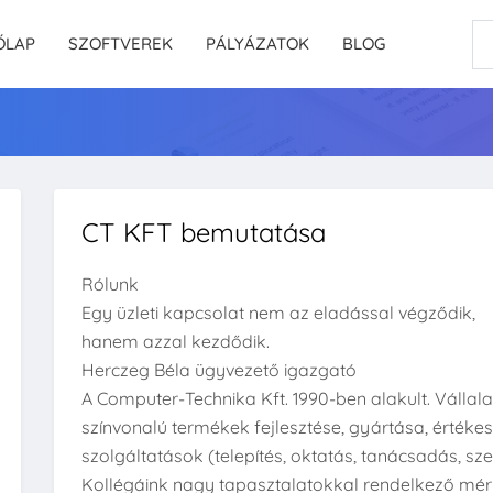
ŐLAP
SZOFTVEREK
PÁLYÁZATOK
BLOG
CT KFT bemutatása
Rólunk
Egy üzleti kapcsolat nem az eladással végződik,
hanem azzal kezdődik.
Herczeg Béla ügyvezető igazgató
A Computer-Technika Kft. 1990-ben alakult. Vállal
színvonalú termékek fejlesztése, gyártása, értéke
szolgáltatások (telepítés, oktatás, tanácsadás, szer
Kollégáink nagy tapasztalatokkal rendelkező mérn