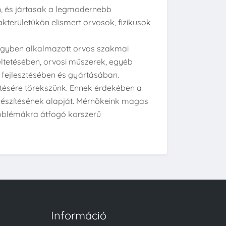
n, és jártasak a legmodernebb
kterületükön elismert orvosok, fizikusok
gügyben alkalmazott orvos szakmai
eltetésében, orvosi műszerek, egyéb
fejlesztésében és gyártásában.
ítésére törekszünk. Ennek érdekében a
elkészítésének alapját. Mérnökeink magas
problémákra átfogó korszerű
Információ