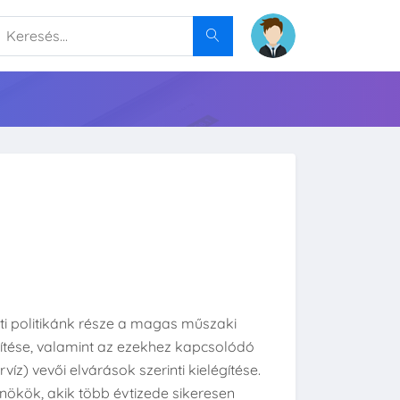
ati politikánk része a magas műszaki
sítése, valamint az ezekhez kapcsolódó
víz) vevői elvárások szerinti kielégítése.
ökök, akik több évtizede sikeresen