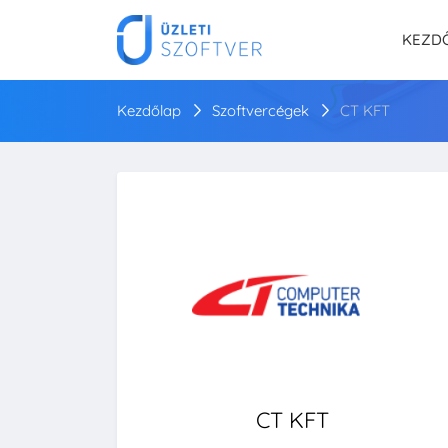
KEZD
Kezdőlap
Szoftvercégek
CT KFT
CT KFT