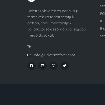
Sz
Üzleti szoftverek és pénzügyi
Pá
termékek vásárlóit segítjük
Kü
abban, hogy megtalálják
Bl
vállalkozások számára a legjobb
megoldásokat.
Szo
info@uzletiszoftver.com