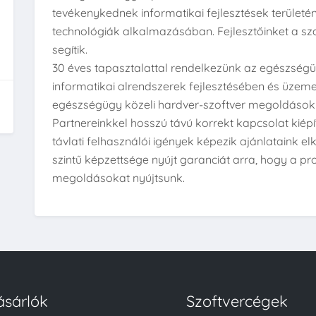
tevékenykednek informatikai fejlesztések területé
technológiák alkalmazásában. Fejlesztőinket a sza
segítik.
30 éves tapasztalattal rendelkezünk az egészsé
informatikai alrendszerek fejlesztésében és üzem
egészségügy közeli hardver-szoftver megoldások 
Partnereinkkel hosszú távú korrekt kapcsolat kiép
távlati felhasználói igények képezik ajánlataink 
szintű képzettsége nyújt garanciát arra, hogy a 
megoldásokat nyújtsunk.
ásárlók
Szoftvercégek