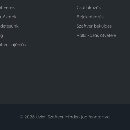
oftverek
Csatlakozás
lyázatok
Bejelentkezés
ldetésünk
Szoftver beküldés
og
Vállalkozás átvétele
ftver ajánlás
© 2026 Üzleti Szoftver. Minden jog fenntartva.