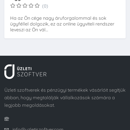
(0)
Ha az Ön cége nagy áruforgalommal és sok
ügyféllel dolgozik, ez az online ügyviteli rendszer
leveszi az Ön vál...
Üzleti szoftverek és pénzügyi termékek vásárlóit segítjük
abban, hogy megtalálják vállalkozások számára a
legjobb megoldásokat.
info@uzletiszoftver.com