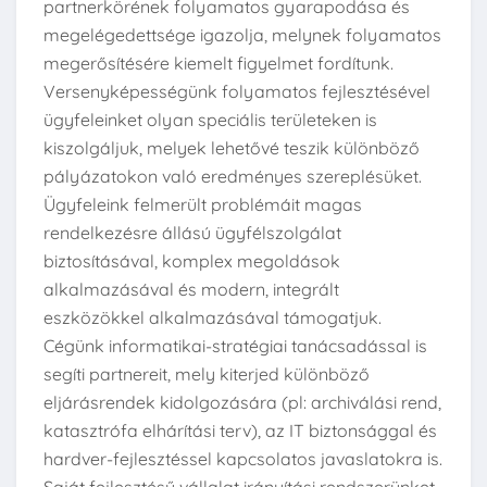
partnerkörének folyamatos gyarapodása és
megelégedettsége igazolja, melynek folyamatos
megerősítésére kiemelt figyelmet fordítunk.
Versenyképességünk folyamatos fejlesztésével
ügyfeleinket olyan speciális területeken is
kiszolgáljuk, melyek lehetővé teszik különböző
pályázatokon való eredményes szereplésüket.
Ügyfeleink felmerült problémáit magas
rendelkezésre állású ügyfélszolgálat
biztosításával, komplex megoldások
alkalmazásával és modern, integrált
eszközökkel alkalmazásával támogatjuk.
Cégünk informatikai-stratégiai tanácsadással is
segíti partnereit, mely kiterjed különböző
eljárásrendek kidolgozására (pl: archiválási rend,
katasztrófa elhárítási terv), az IT biztonsággal és
hardver-fejlesztéssel kapcsolatos javaslatokra is.