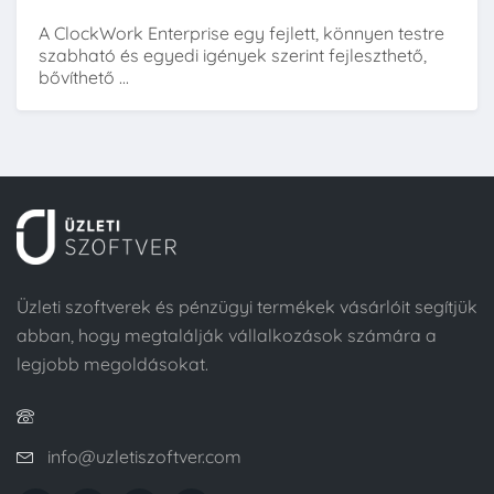
A ClockWork Enterprise egy fejlett, könnyen testre
szabható és egyedi igények szerint fejleszthető,
bővíthető ...
Üzleti szoftverek és pénzügyi termékek vásárlóit segítjük
abban, hogy megtalálják vállalkozások számára a
legjobb megoldásokat.
info@uzletiszoftver.com