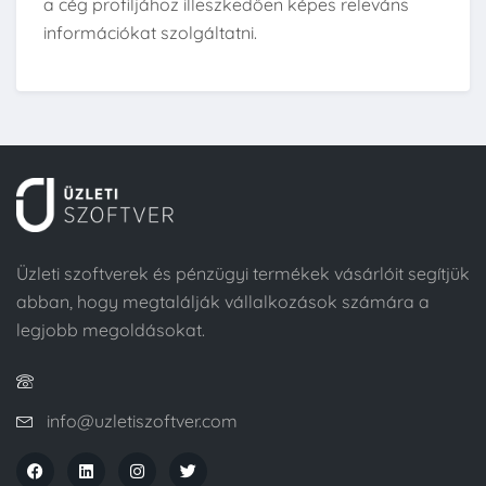
a cég profiljához illeszkedően képes releváns
információkat szolgáltatni.
Üzleti szoftverek és pénzügyi termékek vásárlóit segítjük
abban, hogy megtalálják vállalkozások számára a
legjobb megoldásokat.
info@uzletiszoftver.com