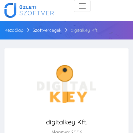
Kezdőlap
Szoftvercégek
digitalkey Kft.
digitalkey Kft.
Alapítva: 2006