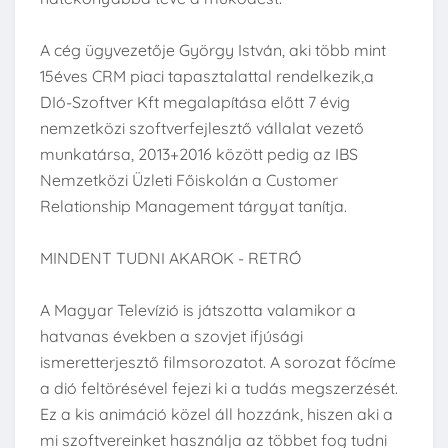
A cég ügyvezetője György István, aki több mint
15éves CRM piaci tapasztalattal rendelkezik,a
DIó-Szoftver Kft megalapítása előtt 7 évig
nemzetközi szoftverfejlesztő vállalat vezető
munkatársa, 2013+2016 között pedig az IBS
Nemzetközi Üzleti Főiskolán a Customer
Relationship Management tárgyat tanítja.
MINDENT TUDNI AKAROK - RETRÓ
A Magyar Televízió is játszotta valamikor a
hatvanas években a szovjet ifjúsági
ismeretterjesztő filmsorozatot. A sorozat főcíme
a dió feltörésével fejezi ki a tudás megszerzését.
Ez a kis animáció közel áll hozzánk, hiszen aki a
mi szoftvereinket használja az többet fog tudni