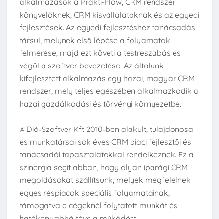
alkalmazások a Prakti-Flow, CRM rendszer
könyvelőknek, CRM kisvállalatoknak és az egyedi
fejlesztések. Az egyedi fejlesztéshez tanácsadás
társul, melynek első lépése a folyamatok
felmérése, majd ezt követi a testreszabás és
végül a szoftver bevezetése. Az általunk
kifejlesztett alkalmazás egy hazai, magyar CRM
rendszer, mely teljes egészében alkalmazkodik a
hazai gazdálkodási és törvényi környezetbe.
A Dió-Szoftver Kft 2010-ben alakult, tulajdonosa
és munkatársai sok éves CRM piaci fejlesztői és
tanácsadói tapasztalatokkal rendelkeznek. Ez a
szinergia segít abban, hogy olyan iparági CRM
megoldásokat szállítsunk, melyek megfelelnek
egyes réspiacok speciális folyamatainak,
támogatva a cégeknél folytatott munkát és
hatékonyabbá téve a működést.