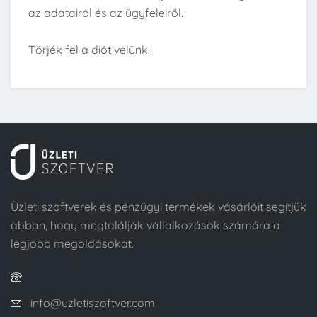
az adatairól és az ügyfeleiről.
Törjék fel a diót velünk!
Üzleti szoftverek és pénzügyi termékek vásárlóit segítjük
abban, hogy megtalálják vállalkozások számára a
legjobb megoldásokat.
info@uzletiszoftver.com