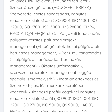
vállalkozunk. Tevékenységünk fő területei: -
Szakértői szolgáltatás (VOUCHER TERMÉK). -
Szervezetfejlesztési tanácsadás, irányítási
rendszerek kialakítása (ISO 9001, ISO 14001, ISO
22000, ISO 27001, ISO 50001, MS 28000, GMP+,
HACCP, TQM, EFQM, stb.). - Pályázati tanácsadás,
pályázat készítés, pályázati projekt
management (EU pályázatok, hazai pályázatok,
beruházás management). - Pénzügyi tanácsadás
(hitelpályázati tanácsadás, beruházás
management). - Oktatás (informatikai-,
szervezeti ismeretek-, management-, egyéb
speciális ismeretek, stb.). - Ingatlan értékbecslés.
Szervezetfejlesztési munkánk keretében
végezzük különböző profilú cégeknél irányítási
rendszerek kialakítását (ISO 9001, ISO 14001, ISO
22001, ISO 27001, ISO 50001, QS 9000, HACCP,
EFQM, és egyéb követelmények szerint) és