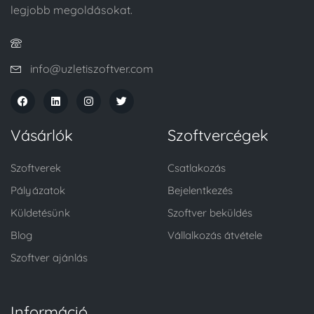
legjobb megoldásokat.
info@uzletiszoftver.com
Vásárlók
Szoftvercégek
Szoftverek
Csatlakozás
Pályázatok
Bejelentkezés
Küldetésünk
Szoftver beküldés
Blog
Vállalkozás átvétele
Szoftver ajánlás
Információ