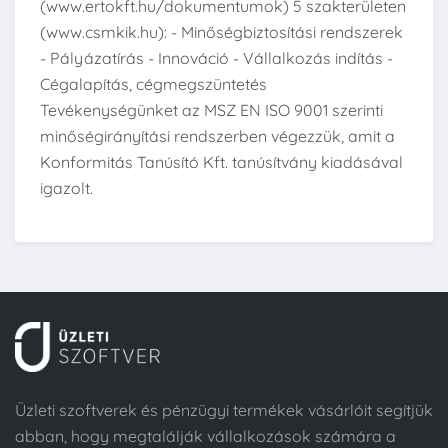
(www.ertokft.hu/dokumentumok) 5 szakterületen
(www.csmkik.hu): - Minőségbiztosítási rendszerek
- Pályázatírás - Innováció - Vállalkozás indítás -
Cégalapítás, cégmegszüntetés
Tevékenységünket az MSZ EN ISO 9001 szerinti
minőségirányítási rendszerben végezzük, amit a
Konformitás Tanúsító Kft. tanúsítvány kiadásával
igazolt.
Üzleti szoftverek és pénzügyi termékek vásárlóit segítjük
abban, hogy megtalálják vállalkozások számára a