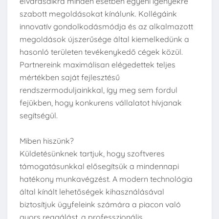
elvárásaikra minden esetben egyéni igényekre
szabott megoldásokat kínálunk. Kollégáink
innovatív gondolkodásmódja és az alkalmazott
megoldások újszerűsége által kiemelkedünk a
hasonló területen tevékenykedő cégek közül.
Partnereink maximálisan elégedettek teljes
mértékben saját fejlesztésű
rendszermoduljainkkal, így meg sem fordul
fejükben, hogy konkurens vállalatot hívjanak
segítségül.
Miben hiszünk?
Küldetésünknek tartjuk, hogy szoftveres
támogatásunkkal elősegítsük a mindennapi
hatékony munkavégzést. A modern technológia
által kínált lehetőségek kihasználásával
biztosítjuk ügyfeleink számára a piacon való
gyors reagálást, a professzionális