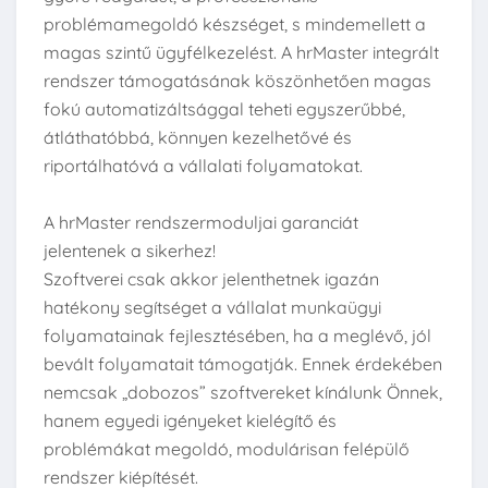
problémamegoldó készséget, s mindemellett a
magas szintű ügyfélkezelést. A hrMaster integrált
rendszer támogatásának köszönhetően magas
fokú automatizáltsággal teheti egyszerűbbé,
átláthatóbbá, könnyen kezelhetővé és
riportálhatóvá a vállalati folyamatokat.
A hrMaster rendszermoduljai garanciát
jelentenek a sikerhez!
Szoftverei csak akkor jelenthetnek igazán
hatékony segítséget a vállalat munkaügyi
folyamatainak fejlesztésében, ha a meglévő, jól
bevált folyamatait támogatják. Ennek érdekében
nemcsak „dobozos” szoftvereket kínálunk Önnek,
hanem egyedi igényeket kielégítő és
problémákat megoldó, modulárisan felépülő
rendszer kiépítését.