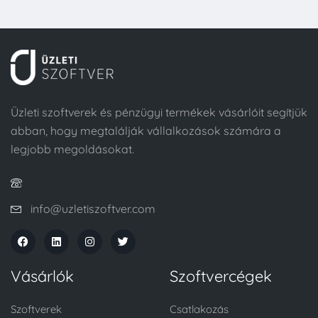
Üzleti szoftverek és pénzügyi termékek vásárlóit segítjük
abban, hogy megtalálják vállalkozások számára a
legjobb megoldásokat.
info@uzletiszoftver.com
Vásárlók
Szoftvercégek
Szoftverek
Csatlakozás