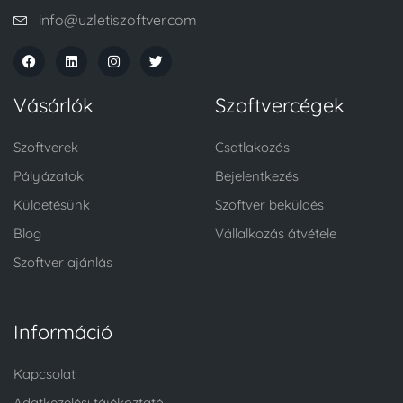
info@uzletiszoftver.com
Vásárlók
Szoftvercégek
Szoftverek
Csatlakozás
Pályázatok
Bejelentkezés
Küldetésünk
Szoftver beküldés
Blog
Vállalkozás átvétele
Szoftver ajánlás
Információ
Kapcsolat
Adatkezelési tájékoztató