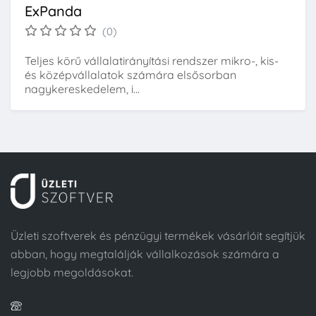
ExPanda
(0)
Teljes körű vállalatirányítási rendszer mikro-, kis-
és középvállalatok számára elsősorban
nagykereskedelem, i...
Üzleti szoftverek és pénzügyi termékek vásárlóit segítjük
abban, hogy megtalálják vállalkozások számára a
legjobb megoldásokat.