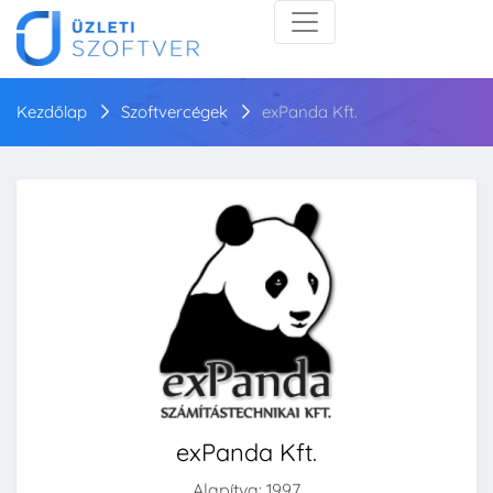
Kezdőlap
Szoftvercégek
exPanda Kft.
exPanda Kft.
Alapítva: 1997