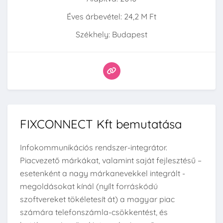
Éves árbevétel: 24,2 M Ft
Székhely: Budapest
FIXCONNECT Kft bemutatása
Infokommunikációs rendszer-integrátor.
Piacvezető márkákat, valamint saját fejlesztésű –
esetenként a nagy márkanevekkel integrált -
megoldásokat kínál (nyílt forráskódú
szoftvereket tökéletesít át) a magyar piac
számára telefonszámla-csökkentést, és