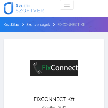
Kezdőlap
Szoftvercégek
FIXCONNECT Kft
FIXCONNECT Kft
Alapítva: 2010