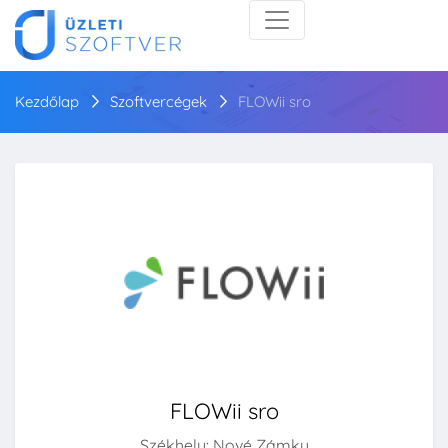
Kezdőlap
Szoftvercégek
FLOWii sro
FLOWii sro
Székhely: Nové Zámky