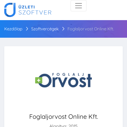
Kezdőlap
Szoftvercégek
Foglaljorvost Online Kft.
Foglaljorvost Online Kft.
Alapítva: 2015