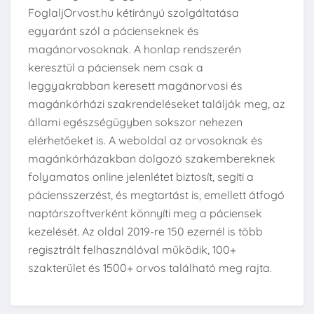
FoglaljOrvost.hu kétirányú szolgáltatása
egyaránt szól a pácienseknek és
magánorvosoknak. A honlap rendszerén
keresztül a páciensek nem csak a
leggyakrabban keresett magánorvosi és
magánkórházi szakrendeléseket találják meg, az
állami egészségügyben sokszor nehezen
elérhetőeket is. A weboldal az orvosoknak és
magánkórházakban dolgozó szakembereknek
folyamatos online jelenlétet biztosít, segíti a
páciensszerzést, és megtartást is, emellett átfogó
naptárszoftverként könnyíti meg a páciensek
kezelését. Az oldal 2019-re 150 ezernél is több
regisztrált felhasználóval működik, 100+
szakterület és 1500+ orvos található meg rajta.