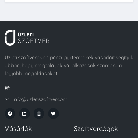
Üzleti szoftverek és pénzügyi termékek vásárlóit segítjük
abban, hogy megtalálják vállalkozások számára a
legjobb megoldásokat.
info@uzletiszoftver.com
Vásárlók
Szoftvercégek