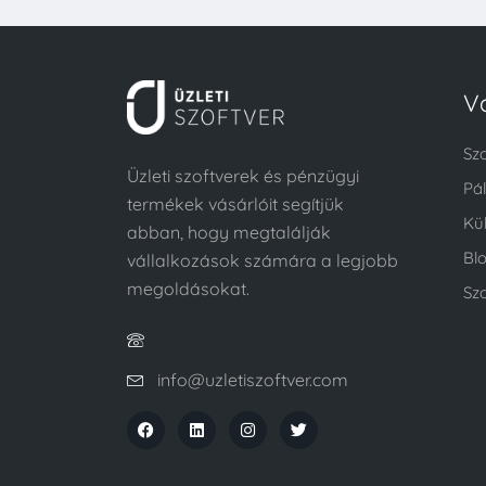
V
Sz
Üzleti szoftverek és pénzügyi
Pá
termékek vásárlóit segítjük
Kü
abban, hogy megtalálják
Bl
vállalkozások számára a legjobb
megoldásokat.
Szo
info@uzletiszoftver.com