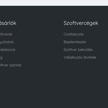
ásárlók
Szoftvercégek
oftverek
Csatlakozás
lyázatok
Bejelentkezés
ldetésünk
Szoftver beküldés
og
Vállalkozás átvétele
ftver ajánlás