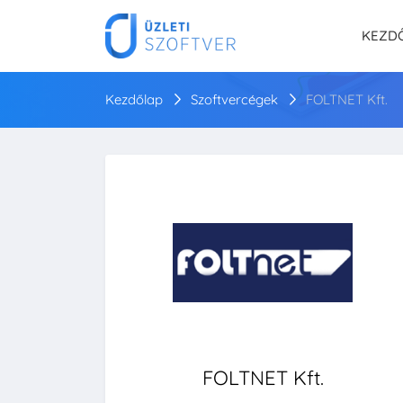
KEZD
Kezdőlap
Szoftvercégek
FOLTNET Kft.
FOLTNET Kft.