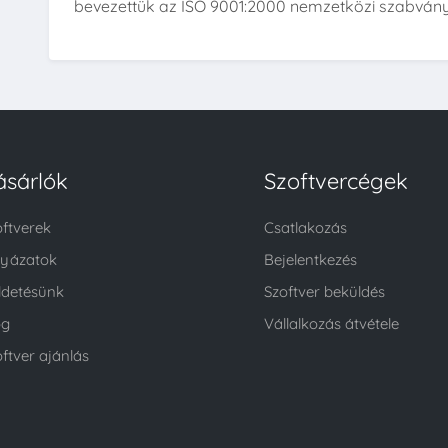
bevezettük az ISO 9001:2000 nemzetközi szabvány s
ásárlók
Szoftvercégek
oftverek
Csatlakozás
lyázatok
Bejelentkezés
ldetésünk
Szoftver beküldés
og
Vállalkozás átvétele
ftver ajánlás