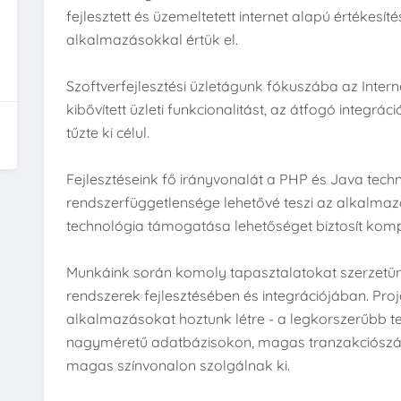
fejlesztett és üzemeltetett internet alapú értékesítés
alkalmazásokkal értük el.
Szoftverfejlesztési üzletágunk fókuszába az Inte
kibővített üzleti funkcionalitást, az átfogó integr
tűzte ki célul.
Fejlesztéseink fő irányvonalát a PHP és Java tec
rendszerfüggetlensége lehetővé teszi az alkalmazá
technológia támogatása lehetőséget biztosít komp
Munkáink során komoly tapasztalatokat szerzetün
rendszerek fejlesztésében és integrációjában. Pr
alkalmazásokat hoztunk létre - a legkorszerűbb t
nagyméretű adatbázisokon, magas tranzakciószá
magas színvonalon szolgálnak ki.