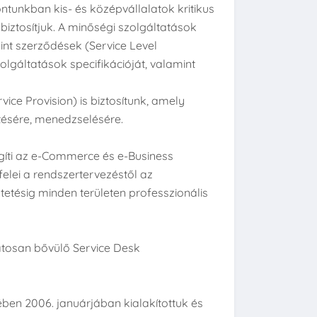
ntunkban kis- és középvállalatok kritikus
iztosítjuk. A minőségi szolgáltatások
int szerződések (Service Level
lgáltatások specifikációját, valamint
ice Provision) is biztosítunk, amely
etésére, menedzselésére.
gíti az e-Commerce és e-Business
felei a rendszertervezéstől az
etésig minden területen professzionális
tosan bővülő Service Desk
ben 2006. januárjában kialakítottuk és