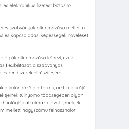
i és elektronikus fizetést biztosító
rnetes szabványok alkalmazása mellett a
ációs és kapcsolódási képességek növelését
hnológiák alkalmazása képezi, ezek
s flexibilitását, a szabványos
lex rendszerek elkészítésére.
k a különböző platformú, architektúrájú
ojektjeinek túlnyomó többségében olyan
echnológiák alkalmazásával -, melyek
m mellett, nagyszámú felhasználót