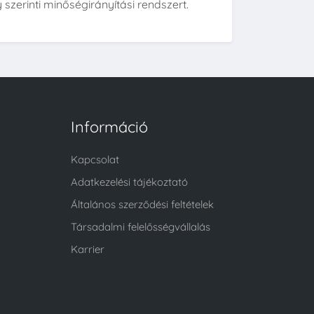
zerinti minőségirányítási rendszert.
Információ
Kapcsolat
Adatkezelési tájékoztató
Általános szerződési feltételek
Társadalmi felelősségvállalás
Karrier