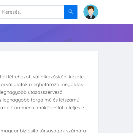
al létrehozott vállalkozásként kezdte
tikai vállalatok meghatározó megoldás-
ág legnagyobb utazásszervező
tás legnagyobb forgalmú és létszámú
, az e-Commerce működéstől a teljes e-
s magyar biztosító társaságok számára