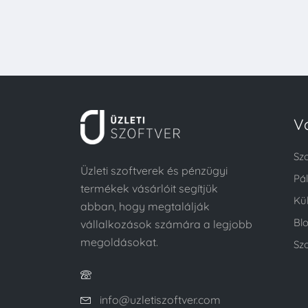
V
Sz
Üzleti szoftverek és pénzügyi
Pá
termékek vásárlóit segítjük
Kü
abban, hogy megtalálják
Bl
vállalkozások számára a legjobb
megoldásokat.
Szo
info@uzletiszoftver.com