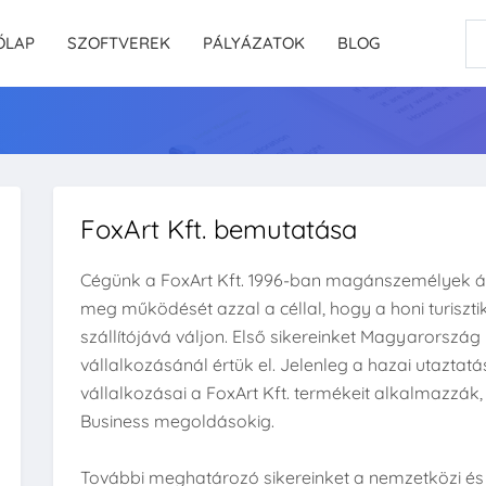
ŐLAP
SZOFTVEREK
PÁLYÁZATOK
BLOG
FoxArt Kft. bemutatása
Cégünk a FoxArt Kft. 1996-ban magánszemélyek ált
meg működését azzal a céllal, hogy a honi turisz
szállítójává váljon. Első sikereinket Magyarorsz
vállalkozásánál értük el. Jelenleg a hazai utazta
vállalkozásai a FoxArt Kft. termékeit alkalmazzák
Business megoldásokig.
További meghatározó sikereinket a nemzetközi é