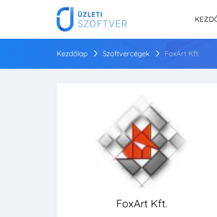
KEZD
Kezdőlap
Szoftvercégek
FoxArt Kft.
FoxArt Kft.