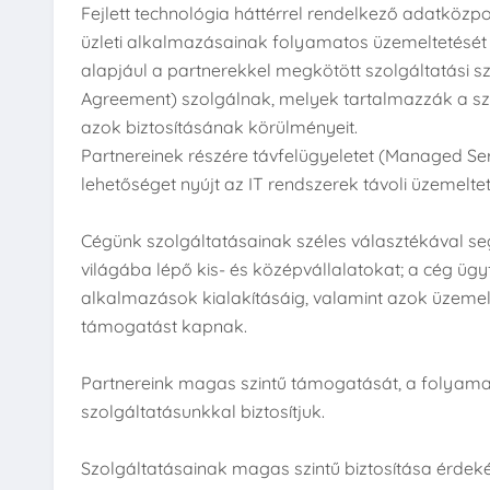
Fejlett technológia háttérrel rendelkező adatközpo
üzleti alkalmazásainak folyamatos üzemeltetését b
alapjául a partnerekkel megkötött szolgáltatási sz
Agreement) szolgálnak, melyek tartalmazzák a szo
azok biztosításának körülményeit.
Partnereinek részére távfelügyeletet (Managed Serv
lehetőséget nyújt az IT rendszerek távoli üzemelt
Cégünk szolgáltatásainak széles választékával se
világába lépő kis- és középvállalatokat; a cég ügy
alkalmazások kialakításáig, valamint azok üzemelt
támogatást kapnak.
Partnereink magas szintű támogatását, a folyama
szolgáltatásunkkal biztosítjuk.
Szolgáltatásainak magas szintű biztosítása érdeké