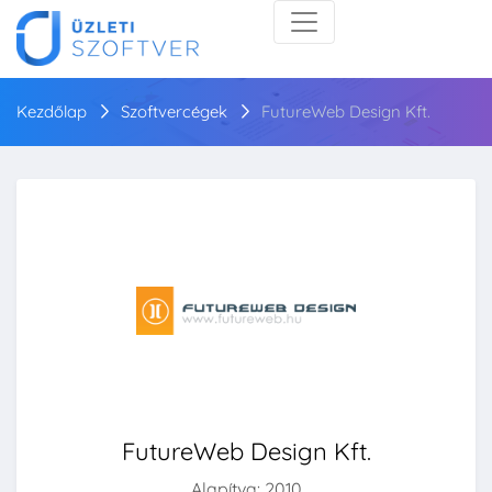
Kezdőlap
Szoftvercégek
FutureWeb Design Kft.
FutureWeb Design Kft.
Alapítva: 2010