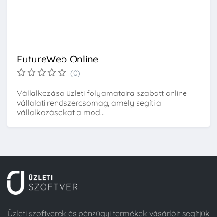
FutureWeb Online
(0)
Vállalkozása üzleti folyamataira szabott online
vállalati rendszercsomag, amely segíti a
vállalkozásokat a mod...
Üzleti szoftverek és pénzügyi termékek vásárlóit segítjük