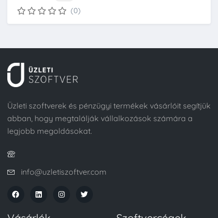
(0)
Üzleti szoftverek és pénzügyi termékek vásárlóit segítjük
abban, hogy megtalálják vállalkozások számára a
legjobb megoldásokat.
info@uzletiszoftver.com
Vásárlók
Szoftvercégek