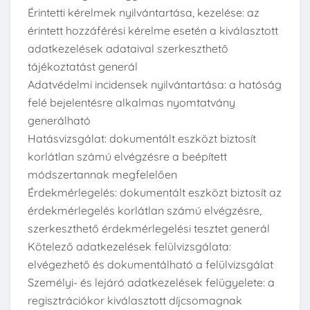
Érintetti kérelmek nyilvántartása, kezelése: az
érintett hozzáférési kérelme esetén a kiválasztott
adatkezelések adataival szerkeszthető
tájékoztatást generál
Adatvédelmi incidensek nyilvántartása: a hatóság
felé bejelentésre alkalmas nyomtatvány
generálható
Hatásvizsgálat: dokumentált eszközt biztosít
korlátlan számú elvégzésre a beépített
módszertannak megfelelően
Érdekmérlegelés: dokumentált eszközt biztosít az
érdekmérlegelés korlátlan számú elvégzésre,
szerkeszthető érdekmérlegelési tesztet generál
Kötelező adatkezelések felülvizsgálata:
elvégezhető és dokumentálható a felülvizsgálat
Személyi- és lejáró adatkezelések felügyelete: a
regisztrációkor kiválasztott díjcsomagnak