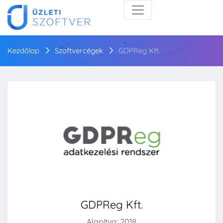
Kezdőlap
Szoftvercégek
GDPReg Kft.
GDPReg Kft.
Alapítva: 2018