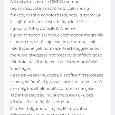
A legkisebb havi díjú MIKRO csomag
regisztrációval is használható valamennyi
funkció, azzal a korlátozással, hogy a személyi-
és lejáró adatkezelések felügyelete 10
nyilvántartottig biztosított. A nem a
nyilvántartandó személyek számának megfelelő
csomag regisztrációja esetén a csomag limit
feletti személyek adatkezelései felügyeletének
manuális elvégzése adatkezelő/adatfeldolgozó
feladata. Későbbi igény esetén csomagbővítés
lehetséges.
Kezelés: webes működés, a szoftvert tetszőleges
számú, különböző jogosultságokkal rendelkező
személy kezelheti, naplózza az eseményeket
Technikai segítség: munkanapokon 8-16 óra
között élő chat ügyfélszolgálat
Szoftver folyamatos fejlesztése: további,