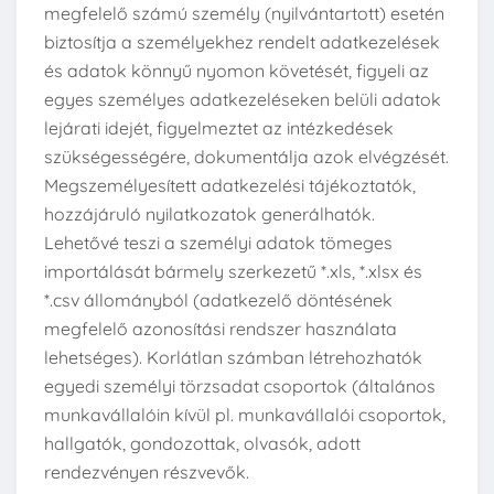
megfelelő számú személy (nyilvántartott) esetén
biztosítja a személyekhez rendelt adatkezelések
és adatok könnyű nyomon követését, figyeli az
egyes személyes adatkezeléseken belüli adatok
lejárati idejét, figyelmeztet az intézkedések
szükségességére, dokumentálja azok elvégzését.
Megszemélyesített adatkezelési tájékoztatók,
hozzájáruló nyilatkozatok generálhatók.
Lehetővé teszi a személyi adatok tömeges
importálását bármely szerkezetű *.xls, *.xlsx és
*.csv állományból (adatkezelő döntésének
megfelelő azonosítási rendszer használata
lehetséges). Korlátlan számban létrehozhatók
egyedi személyi törzsadat csoportok (általános
munkavállalóin kívül pl. munkavállalói csoportok,
hallgatók, gondozottak, olvasók, adott
rendezvényen részvevők.