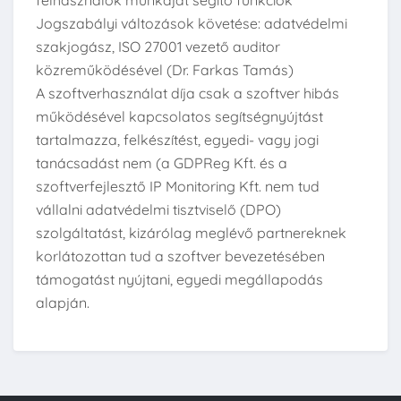
felhasználók munkáját segítő funkciók
Jogszabályi változások követése: adatvédelmi
szakjogász, ISO 27001 vezető auditor
közreműködésével (Dr. Farkas Tamás)
A szoftverhasználat díja csak a szoftver hibás
működésével kapcsolatos segítségnyújtást
tartalmazza, felkészítést, egyedi- vagy jogi
tanácsadást nem (a GDPReg Kft. és a
szoftverfejlesztő IP Monitoring Kft. nem tud
vállalni adatvédelmi tisztviselő (DPO)
szolgáltatást, kizárólag meglévő partnereknek
korlátozottan tud a szoftver bevezetésében
támogatást nyújtani, egyedi megállapodás
alapján.