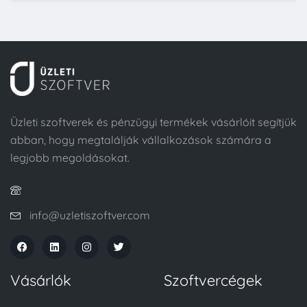
Üzleti szoftverek és pénzügyi termékek vásárlóit segítjük
abban, hogy megtalálják vállalkozások számára a
legjobb megoldásokat.
info@uzletiszoftver.com
Vásárlók
Szoftvercégek