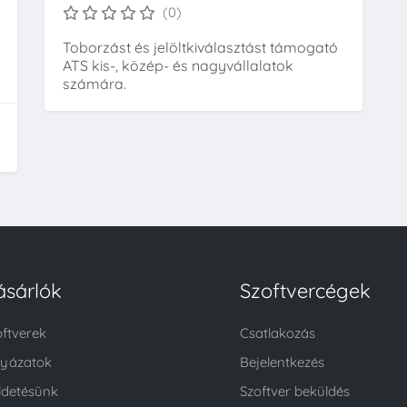
(0)
Toborzást és jelöltkiválasztást támogató
ATS kis-, közép- és nagyvállalatok
számára.
ásárlók
Szoftvercégek
oftverek
Csatlakozás
lyázatok
Bejelentkezés
ldetésünk
Szoftver beküldés