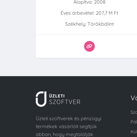
Alapítva: 2008
Éves árbevétel: 207,7 M Ft
Székhely: Törökbálint
V
Sz
Üzleti szoftverek és pénzügyi
Pá
termékek vásárlóit segítjük
Kü
abban, hogy megtalálják