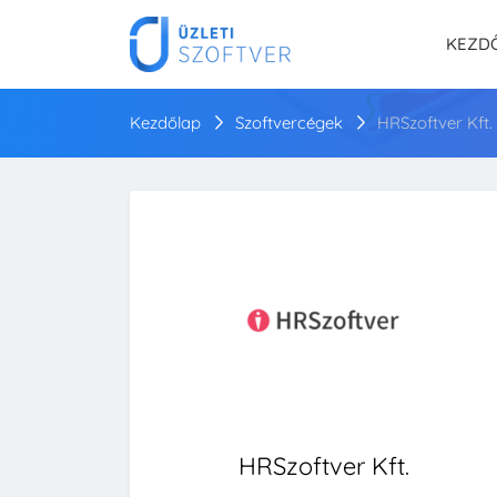
KEZD
Kezdőlap
Szoftvercégek
HRSzoftver Kft.
HRSzoftver Kft.